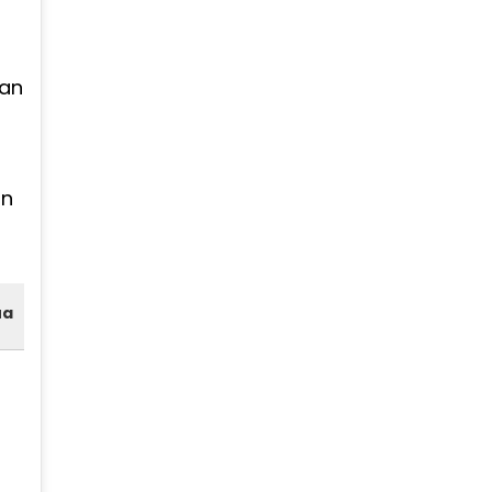
dan
an
ua