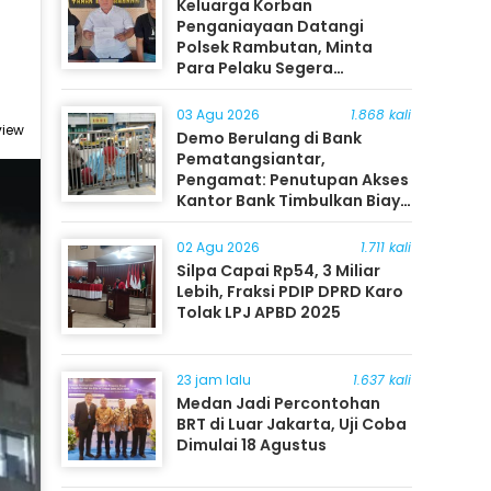
Keluarga Korban
Penganiayaan Datangi
Polsek Rambutan, Minta
Para Pelaku Segera
Ditangkap
03 Agu 2026
1.868 kali
view
Demo Berulang di Bank
Pematangsiantar,
Pengamat: Penutupan Akses
Kantor Bank Timbulkan Biaya
Ekonomi bagi Masyarakat
02 Agu 2026
1.711 kali
Silpa Capai Rp54, 3 Miliar
Lebih, Fraksi PDIP DPRD Karo
Tolak LPJ APBD 2025
23 jam lalu
1.637 kali
Medan Jadi Percontohan
BRT di Luar Jakarta, Uji Coba
Dimulai 18 Agustus