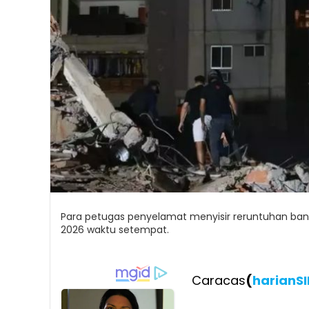
Para petugas penyelamat menyisir reruntuhan ban
2026 waktu setempat.
Caracas
(
harianS