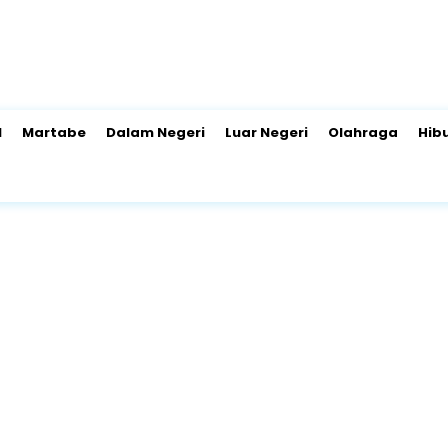
l
Martabe
Dalam Negeri
Luar Negeri
Olahraga
Hib