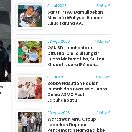
31 Jul 2026
1.565 kali
Santri PTAC Damulipekan
Mustafa Wahyudi Rambe
Lulus Taruna AAL
03 Agu 2026
1.429 kali
OSN SD Labuhanbatu
Ditutup, Ciello Situngkir
Juara Matematika, Sultan
Khadafi Juara IPA dan
Timothy Rangkuti Juara IPS
31 Jul 2026
1.391 kali
Bobby Nasution Hadiahi
mpos
Rumah dan Beasiswa Juara
i
Dunia ASMC Asal
Labuhanbatu
03 Agu 2026
1.066 kali
Wartawan MNC Group
Laporkan Dugaan
Pencemaran Nama Baik ke