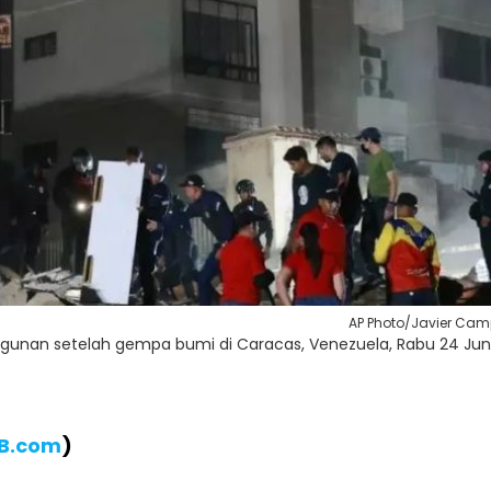
AP Photo/Javier Ca
gunan setelah gempa bumi di Caracas, Venezuela, Rabu 24 Jun
IB.com
)