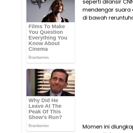
seperti dilansir C
mendengar suara o
di bawah reruntuh
Momen ini diungka