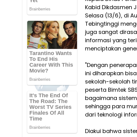
Kabid Dikdasmen J
Selasa (13/6), di A
Tebingtinggi meng
juga sangat dirasa
informasi yang te
menciptakan gener
"Dengan penerapan 
ini diharapkan bis
sekolah-sekolah ti
peserta Bimtek SBS
bagaimana sistem k
sehingga para mu
dari teknologi info
Diakui bahwa siste