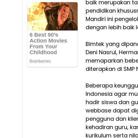
baik merupakan t
pendidikan khususn
Mandiri ini pengel
dengan lebih baik l
Bimtek yang dipan
Deni Nasrul, Herm
memaparkan bebera
diterapkan di SMP N
Beberapa keunggul
Indonesia agar mud
hadir siswa dan g
webbase dapat dig
pengguna dan klie
kehadiran guru, k
kurikulum serta nila