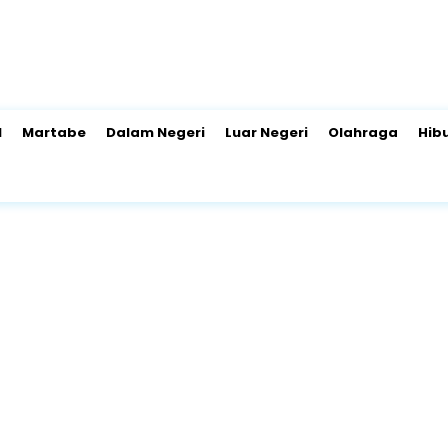
l
Martabe
Dalam Negeri
Luar Negeri
Olahraga
Hib