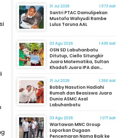
31 Jul 2026
1.573 kali
Santri PTAC Damulipekan
Mustafa Wahyudi Rambe
si
Lulus Taruna AAL
03 Agu 2026
1.436 kali
OSN SD Labuhanbatu
Ditutup, Ciello Situngkir
Juara Matematika, Sultan
i
Khadafi Juara IPA dan
i
Timothy Rangkuti Juara IPS
31 Jul 2026
1.396 kali
Bobby Nasution Hadiahi
Rumah dan Beasiswa Juara
Dunia ASMC Asal
Labuhanbatu
n
03 Agu 2026
1.071 kali
Wartawan MNC Group
Laporkan Dugaan
ng
Pencemaran Nama Baik ke