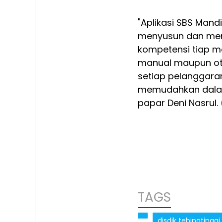
"Aplikasi SBS Man
menyusun dan men
kompetensi tiap 
manual maupun oto
setiap pelanggara
memudahkan dalam 
papar Deni Nasrul.
TAGS
disdik tebingtinggi