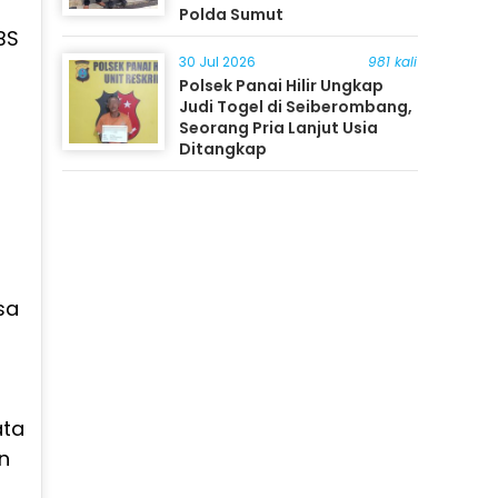
Polda Sumut
BS
30 Jul 2026
981 kali
Polsek Panai Hilir Ungkap
Judi Togel di Seiberombang,
Seorang Pria Lanjut Usia
Ditangkap
sa
ata
n