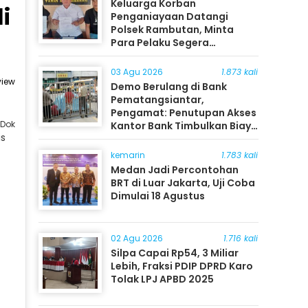
Keluarga Korban
i
Penganiayaan Datangi
Polsek Rambutan, Minta
Para Pelaku Segera
Ditangkap
03 Agu 2026
1.873 kali
view
Demo Berulang di Bank
Pematangsiantar,
Pengamat: Penutupan Akses
/Dok
Kantor Bank Timbulkan Biaya
is
Ekonomi bagi Masyarakat
kemarin
1.783 kali
Medan Jadi Percontohan
BRT di Luar Jakarta, Uji Coba
Dimulai 18 Agustus
02 Agu 2026
1.716 kali
Silpa Capai Rp54, 3 Miliar
Lebih, Fraksi PDIP DPRD Karo
Tolak LPJ APBD 2025