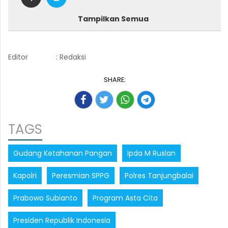
Tampilkan Semua
Editor
: Redaksi
SHARE:
TAGS
Gudang Ketahanan Pangan
Ipda M Ruslan
Kapolri
Peresmian SPPG
Polres Tanjungbalai
Prabowo Subianto
Program Asta Cita
Presiden Republik Indonesia