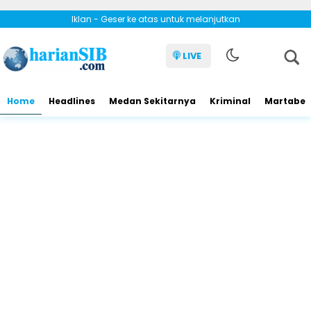
Iklan - Geser ke atas untuk melanjutkan
LIVE
Home
Headlines
Medan Sekitarnya
Kriminal
Martabe