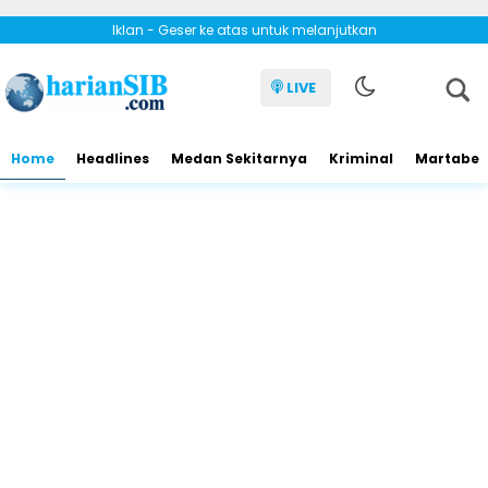
Iklan - Geser ke atas untuk melanjutkan
LIVE
Home
Headlines
Medan Sekitarnya
Kriminal
Martabe