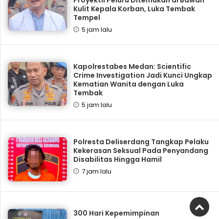
Proyektil Peluru Ditemukan di Bawah
Kulit Kepala Korban, Luka Tembak
Tempel
5 jam lalu
Kapolrestabes Medan: Scientific
Crime Investigation Jadi Kunci Ungkap
Kematian Wanita dengan Luka
Tembak
5 jam lalu
Polresta Deliserdang Tangkap Pelaku
Kekerasan Seksual Pada Penyandang
Disabilitas Hingga Hamil
7 jam lalu
300 Hari Kepemimpinan