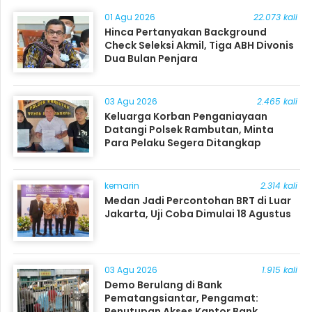
01 Agu 2026
22.073 kali
Hinca Pertanyakan Background
Check Seleksi Akmil, Tiga ABH Divonis
Dua Bulan Penjara
03 Agu 2026
2.465 kali
Keluarga Korban Penganiayaan
Datangi Polsek Rambutan, Minta
Para Pelaku Segera Ditangkap
kemarin
2.314 kali
Medan Jadi Percontohan BRT di Luar
Jakarta, Uji Coba Dimulai 18 Agustus
03 Agu 2026
1.915 kali
Demo Berulang di Bank
Pematangsiantar, Pengamat:
Penutupan Akses Kantor Bank