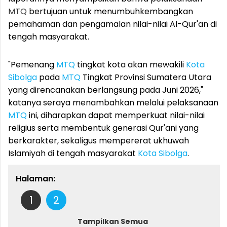
MTQ
bertujuan untuk menumbuhkembangkan
pemahaman dan pengamalan nilai-nilai Al-Qur'an di
tengah masyarakat.
"Pemenang
MTQ
tingkat kota akan mewakili
Kota
Sibolga
pada
MTQ
Tingkat Provinsi Sumatera Utara
yang direncanakan berlangsung pada Juni 2026,"
katanya seraya menambahkan melalui pelaksanaan
MTQ
ini, diharapkan dapat memperkuat nilai-nilai
religius serta membentuk generasi Qur'ani yang
berkarakter, sekaligus mempererat ukhuwah
Islamiyah di tengah masyarakat
Kota Sibolga
.
Halaman:
1
2
Tampilkan Semua