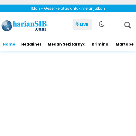
Iklan - Geser ke atas untuk melanjutkan
LIVE
Home
Headlines
Medan Sekitarnya
Kriminal
Martabe