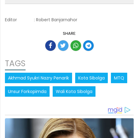
Editor
: Robert Banjarnahor
SHARE:
TAGS
Akhmad Syukri Nazry Penarik
Kota Sibolga
MTQ
Unsur Forkopimda
Wali Kota Sibolga