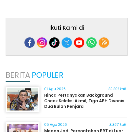
Ikuti Kami di
BERITA
POPULER
01 Agu 2026
22.291 kali
Hinca Pertanyakan Background
Check Seleksi Akmil, Tiga ABH Divonis
Dua Bulan Penjara
05 Agu 2026
3.367 kali
Medan Jadi Percontohan BRT di Luar