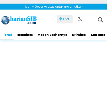
Iklan - Geser ke atas untuk melanjutkan
LIVE
Home
Headlines
Medan Sekitarnya
Kriminal
Martabe