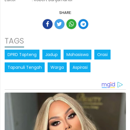
SHARE:
TAGS
DPRD Tapteng
Jadup
Mahasiswa
Orasi
Tapanuli Tengah
Warga
Aspirasi