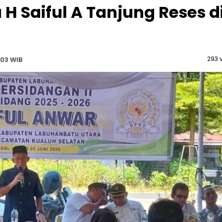
H Saiful A Tanjung Reses d
293 
:03 WIB