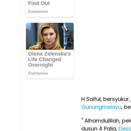
H Saiful, bersyuku
Gunungmelayu
, b
" Alhamdulillah, p
dusun 4 Palia,
Desa