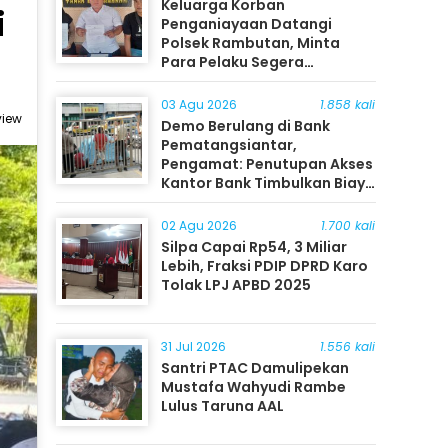
Keluarga Korban
i
Penganiayaan Datangi
Polsek Rambutan, Minta
Para Pelaku Segera
Ditangkap
03 Agu 2026
1.858 kali
view
Demo Berulang di Bank
Pematangsiantar,
Pengamat: Penutupan Akses
Kantor Bank Timbulkan Biaya
Ekonomi bagi Masyarakat
02 Agu 2026
1.700 kali
Silpa Capai Rp54, 3 Miliar
Lebih, Fraksi PDIP DPRD Karo
Tolak LPJ APBD 2025
31 Jul 2026
1.556 kali
Santri PTAC Damulipekan
Mustafa Wahyudi Rambe
Lulus Taruna AAL