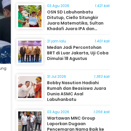
03 Agu 2026
1.421 kali
OSN SD Labuhanbatu
Ditutup, Ciello Situngkir
Juara Matematika, Sultan
Khadafi Juara IPA dan
Timothy Rangkuti Juara IPS
21 jam lalu
1.401 kali
Medan Jadi Percontohan
BRT di Luar Jakarta, Uji Coba
Dimulai 18 Agustus
jung
31 Jul 2026
1.383 kali
Bobby Nasution Hadiahi
Rumah dan Beasiswa Juara
Dunia ASMC Asal
Labuhanbatu
03 Agu 2026
1.056 kali
Wartawan MNC Group
Laporkan Dugaan
Pencemaran Nama Baik ke