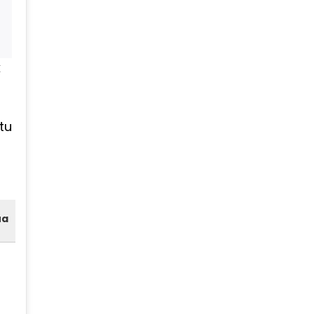
k
tu
ua