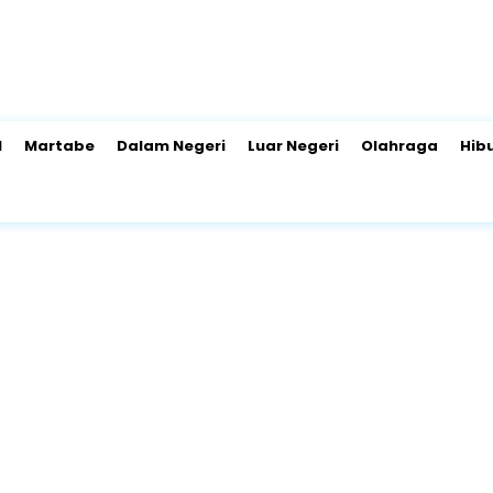
l
Martabe
Dalam Negeri
Luar Negeri
Olahraga
Hib