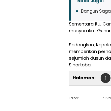
Baca Juga:
Bangun Sagal
Sementara itu,
Cam
masyarakat Gunun
Sedangkan, Kepala
memberikan perhat
sejumlah dusun dan
Sinartoba.
Halaman:
1
Editor
: Ev