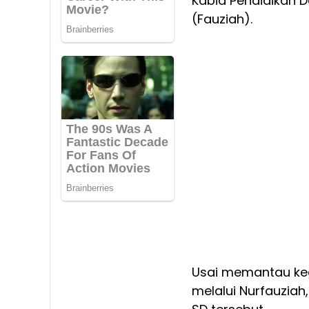
Kabid Pendidikan D
(Fauziah).
Usai memantau kegi
melalui Nurfauziah