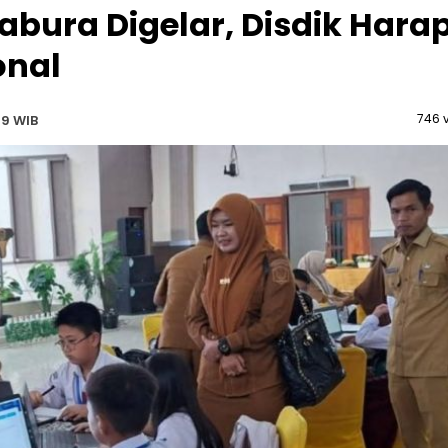
abura Digelar, Disdik Hara
onal
746 
49 WIB