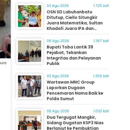
03 Agu 2026
1.725 kali
OSN SD Labuhanbatu
Ditutup, Ciello Situngkir
Juara Matematika, Sultan
Khadafi Juara IPA dan
Timothy Rangkuti Juara IPS
06 Agu 2026
1.367 kali
Bupati Toba Lantik 39
Pejabat, Tekankan
Integritas dan Pelayanan
bura
Publik
03 Agu 2026
1.309 kali
Wartawan MNC Group
Laporkan Dugaan
Pencemaran Nama Baik ke
Polda Sumut
06 Agu 2026
1.032 kali
Dua Tergugat Mangkir,
Sidang Gugatan KSP3 Nias
Berlanjut ke Pembuktian