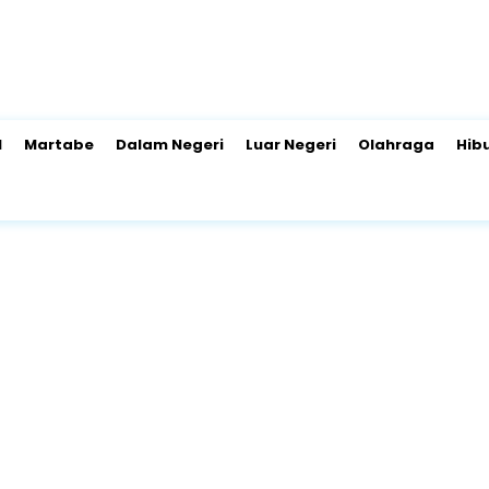
l
Martabe
Dalam Negeri
Luar Negeri
Olahraga
Hib