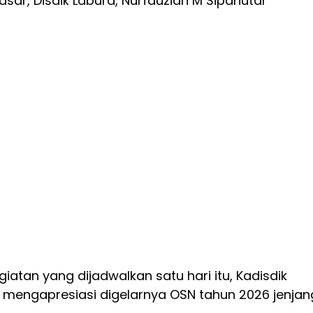
asar, Disdik Labura, Nurfauziah M Sipahutar
atan yang dijadwalkan satu hari itu, Kadisdik
, mengapresiasi digelarnya OSN tahun 2026 jenjan