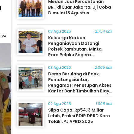
Medan Jadi Percontohan
p
BRT di Luar Jakarta, Uji Coba
Dimulai 18 Agustus
03 Agu 2026
2.754 kali
view
Keluarga Korban
Penganiayaan Datangi
Polsek Rambutan, Minta
Para Pelaku Segera
Ditangkap
03 Agu 2026
2.065 kali
Demo Berulang di Bank
Pematangsiantar,
Pengamat: Penutupan Akses
Kantor Bank Timbulkan Biaya
Ekonomi bagi Masyarakat
02 Agu 2026
1.998 kali
Silpa Capai Rp54, 3 Miliar
Lebih, Fraksi PDIP DPRD Karo
Tolak LPJ APBD 2025