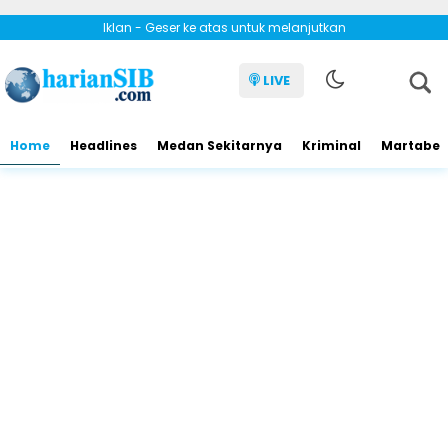
Iklan - Geser ke atas untuk melanjutkan
LIVE
Home
Headlines
Medan Sekitarnya
Kriminal
Martabe