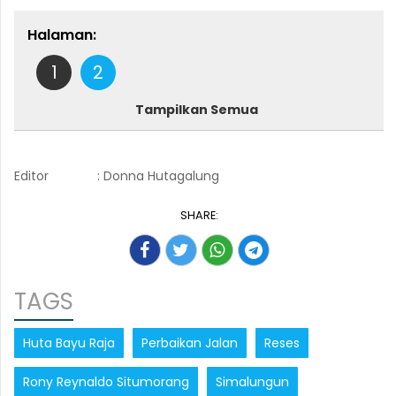
Halaman:
1
2
Tampilkan Semua
Editor
: Donna Hutagalung
SHARE:
TAGS
Huta Bayu Raja
Perbaikan Jalan
Reses
Rony Reynaldo Situmorang
Simalungun