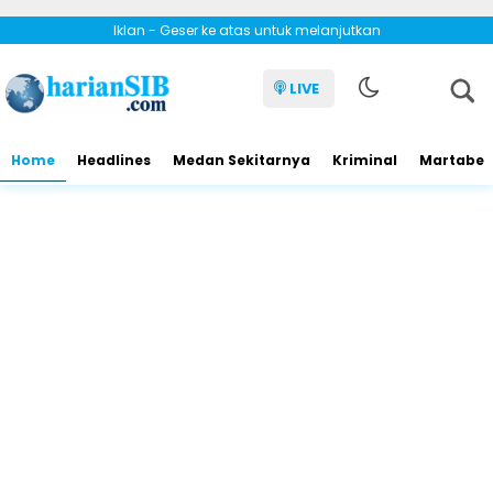
Iklan - Geser ke atas untuk melanjutkan
LIVE
Home
Headlines
Medan Sekitarnya
Kriminal
Martabe