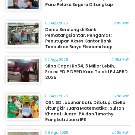
Para Pelaku Segera Ditangkap
03 Agu 2026
2.115 kali
Demo Berulang di Bank
Pematangsiantar, Pengamat:
Penutupan Akses Kantor Bank
Timbulkan Biaya Ekonomi bagi
Masyarakat
02 Agu 2026
2.053 kali
Silpa Capai Rp54, 3 Miliar Lebih,
Fraksi PDIP DPRD Karo Tolak LPJ APBD
2025
03 Agu 2026
1.786 kali
OSN SD Labuhanbatu Ditutup, Ciello
Situngkir Juara Matematika, Sultan
Khadafi Juara IPA dan Timothy
Rangkuti Juara IPS
06 Agu 2026
1.469 kali