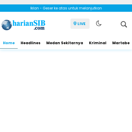
Iklan - Geser ke atas untuk melanjutkan
LIVE
Home
Headlines
Medan Sekitarnya
Kriminal
Martabe