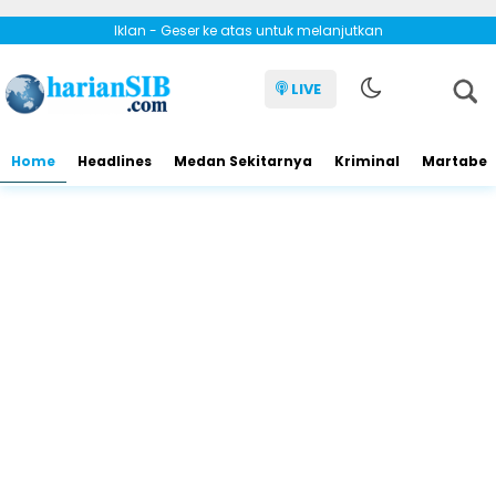
Iklan - Geser ke atas untuk melanjutkan
LIVE
Home
Headlines
Medan Sekitarnya
Kriminal
Martabe