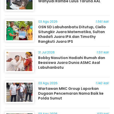
Wahyudi Rambe Lulus Taruna AAL
03 Agu 2026
1.561 kali
OSN SD Labuhanbatu Ditutup, Ciello
Situngkir Juara Matematika, Sultan
Khadafi Juara IPA dan Timothy
Rangkuti Juara IPS
31 Jul 2026
1.511 kali
Bobby Nasution Hadiahi Rumah dan
Beasiswa Juara Dunia ASMC Asal
Labuhanbatu
03 Agu 2026
1.140 kali
Wartawan MNC Group Laporkan
Dugaan Pencemaran Nama Baik ke
Polda Sumut
03 Agu 2026
932 kali