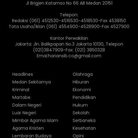
Jl Brigjen Katamso No 66 AB Medan 20151
Telepon:
Redaksi (061) 4512530-4516530-4518530-Fax 4538150
Tata Usaha/Iklan (061) 4554900-4528900-Fax 4527900
Kantor Perwakilan
Jakarta: Jln. Balikpapan No.3 Jakarta 10130, Telepon
(021)3847909-Fax: (021) 3850328
Emai:hariansib.co@gmail.com
Headlines
Olahraga
Medan Sekitarnya
Hiburan
Kriminal
Ekonomi
Martabe
Pendidikan
Dalam Negeri
Hukum
Luar Negeri
Sekolah
Mimbar Agama Islam
Serbaneka
Agama Kristen
Kesehatan
Lembaran Budaya
Opini