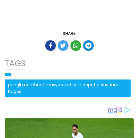
SHARE:
TAGS
pungli membuat masyarakat sulit dapat pelayanan
bagus