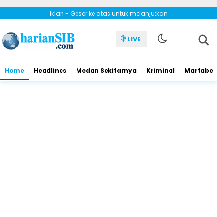
Iklan - Geser ke atas untuk melanjutkan
LIVE
Home
Headlines
Medan Sekitarnya
Kriminal
Martabe