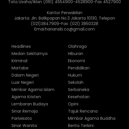
Tata Usaha/Iklan (061) 4554900-4528900-Fax 4527900
Kantor Perwakilan
Jakarta: Jln. Balikpapan No.3 Jakarta 10130, Telepon
(021)3847909-Fax: (021) 3850328
Emai:hariansib.co@gmail.com
Headlines
Olahraga
Medan Sekitarnya
Hiburan
Kriminal
Ekonomi
Martabe
Pendidikan
Dalam Negeri
Hukum
Luar Negeri
Sekolah
Mimbar Agama Islam
Serbaneka
Agama Kristen
Kesehatan
Lembaran Budaya
Opini
Sinar Remaja
Tajuk Rencana
Pariwisata
Mimbar Agama Buddha
Sinar Wanita
Berita Terkini