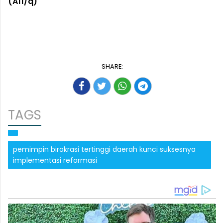
(A11/q)
SHARE:
TAGS
pemimpin birokrasi tertinggi daerah kunci suksesnya
implementasi reformasi