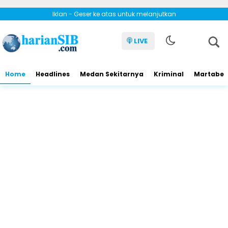
Iklan - Geser ke atas untuk melanjutkan
LIVE
Home
Headlines
Medan Sekitarnya
Kriminal
Martabe