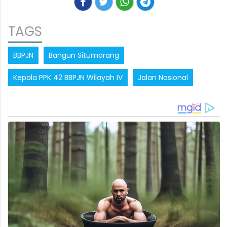
TAGS
BBPJN
Bangun Situmorang
Kepala PPK 42 BBPJN Wilayah IV
Jalan Nasional