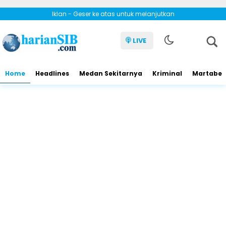
Iklan - Geser ke atas untuk melanjutkan
LIVE
Home
Headlines
Medan Sekitarnya
Kriminal
Martabe