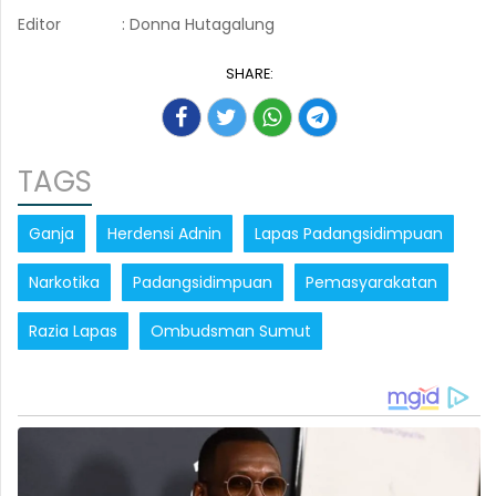
Editor
: Donna Hutagalung
SHARE:
TAGS
Ganja
Herdensi Adnin
Lapas Padangsidimpuan
Narkotika
Padangsidimpuan
Pemasyarakatan
Razia Lapas
Ombudsman Sumut