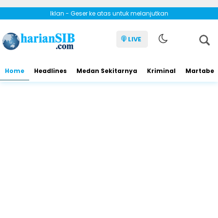
Iklan - Geser ke atas untuk melanjutkan
LIVE
Home
Headlines
Medan Sekitarnya
Kriminal
Martabe