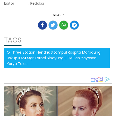
Editor
: Redaksi
SHARE:
TAGS
O Three Station Hendrik Sitompul Rospita Marpaung
Uskup KAM Mgr Kornel Sipayung OFMCap Yayasan
Karya Tulus