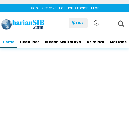
Iklan - Geser ke atas untuk melanjutkan
LIVE
Home
Headlines
Medan Sekitarnya
Kriminal
Martabe