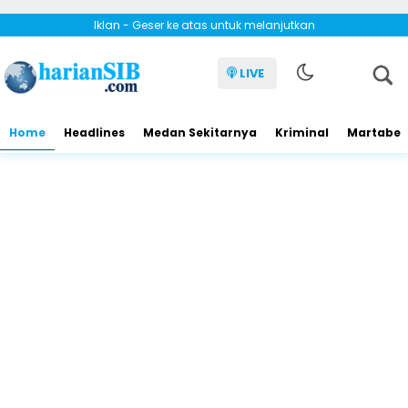
Iklan - Geser ke atas untuk melanjutkan
LIVE
Home
Headlines
Medan Sekitarnya
Kriminal
Martabe