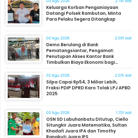
03 Agu 2026
2.781 kali
Keluarga Korban Penganiayaan
Datangi Polsek Rambutan, Minta
Para Pelaku Segera Ditangkap
03 Agu 2026
2.081 kali
Demo Berulang di Bank
Pematangsiantar, Pengamat:
Penutupan Akses Kantor Bank
Timbulkan Biaya Ekonomi bagi
Masyarakat
02 Agu 2026
2.015 kali
Silpa Capai Rp54, 3 Miliar Lebih,
Fraksi PDIP DPRD Karo Tolak LPJ APBD
2025
03 Agu 2026
1.751 kali
OSN SD Labuhanbatu Ditutup, Ciello
Situngkir Juara Matematika, Sultan
Khadafi Juara IPA dan Timothy
Rangkuti Juara IPS