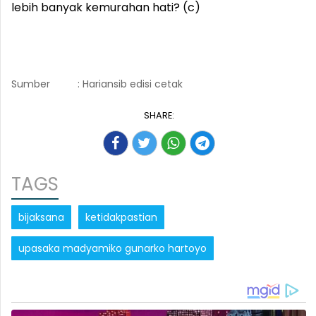
lebih banyak kemurahan hati? (c)
Sumber
: Hariansib edisi cetak
SHARE:
TAGS
bijaksana
ketidakpastian
upasaka madyamiko gunarko hartoyo