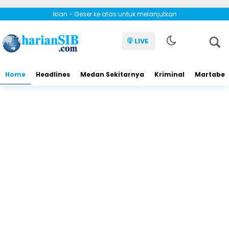
Iklan - Geser ke atas untuk melanjutkan
LIVE
Home
Headlines
Medan Sekitarnya
Kriminal
Martabe