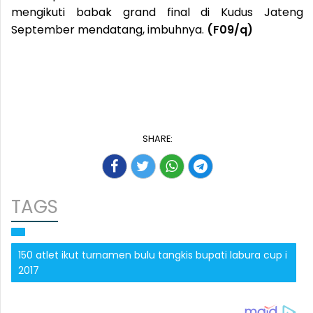
mengikuti babak grand final di Kudus Jateng
September mendatang, imbuhnya.
(F09/q)
SHARE:
TAGS
150 atlet ikut turnamen bulu tangkis bupati labura cup i
2017