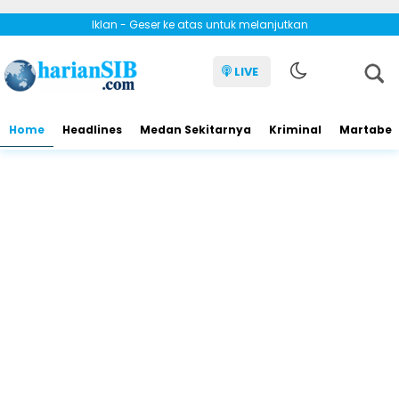
Iklan - Geser ke atas untuk melanjutkan
LIVE
Home
Headlines
Medan Sekitarnya
Kriminal
Martabe