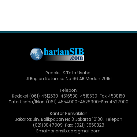
Redaksi &Tata Usaha:
Jl Brigjen Katamso No 66 AB Medan 20151
Telepon:
Redaksi (061) 4512530-4516530-4518530-Fax 4538150
Tata Usaha/Iklan (061) 4554900-4528900-Fax 4527900
Kantor Perwakilan
Jakarta: Jln. Balikpapan No.3 Jakarta 10130, Telepon
(021)3847909-Fax: (021) 3850328
Emai:hariansib.co@gmail.com