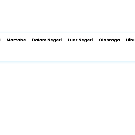
l
Martabe
Dalam Negeri
Luar Negeri
Olahraga
Hib