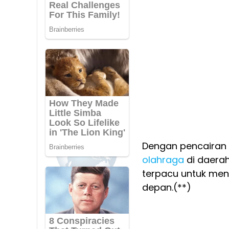
Dengan pencairan 
olahraga
di daera
terpacu untuk me
depan.(**)