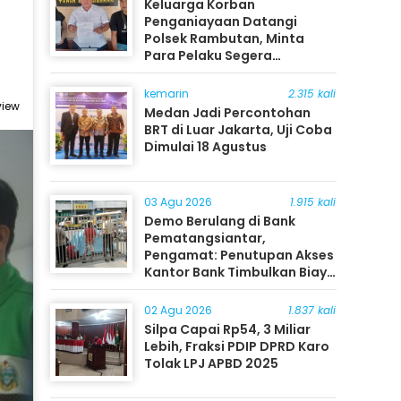
Keluarga Korban
Penganiayaan Datangi
Polsek Rambutan, Minta
Para Pelaku Segera
Ditangkap
kemarin
2.315 kali
view
Medan Jadi Percontohan
BRT di Luar Jakarta, Uji Coba
Dimulai 18 Agustus
03 Agu 2026
1.915 kali
Demo Berulang di Bank
Pematangsiantar,
Pengamat: Penutupan Akses
Kantor Bank Timbulkan Biaya
Ekonomi bagi Masyarakat
02 Agu 2026
1.837 kali
Silpa Capai Rp54, 3 Miliar
Lebih, Fraksi PDIP DPRD Karo
Tolak LPJ APBD 2025