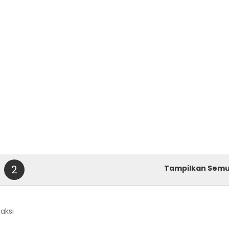
2
Tampilkan Sem
daksi