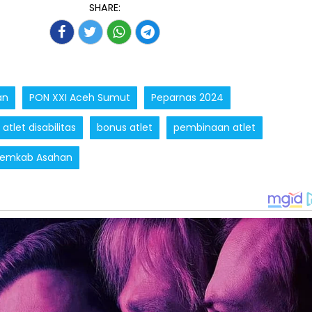
SHARE:
an
PON XXI Aceh Sumut
Peparnas 2024
atlet disabilitas
bonus atlet
pembinaan atlet
emkab Asahan