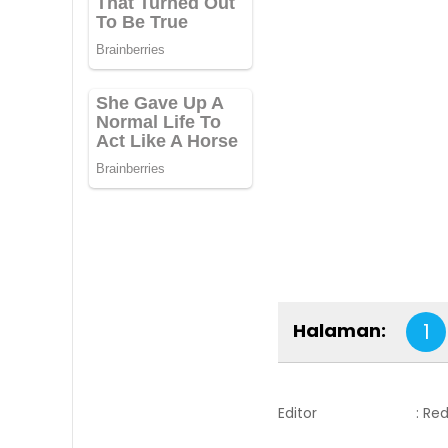
Halaman:
1
Editor
: Re