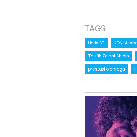
TAGS
Haris ST
KONI Asah
Taufik Zainal Abidin
prestasi olahraga
P