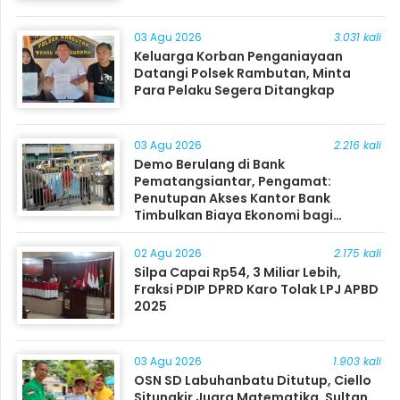
03 Agu 2026
3.031 kali
Keluarga Korban Penganiayaan
Datangi Polsek Rambutan, Minta
Para Pelaku Segera Ditangkap
03 Agu 2026
2.216 kali
Demo Berulang di Bank
Pematangsiantar, Pengamat:
Penutupan Akses Kantor Bank
Timbulkan Biaya Ekonomi bagi
Masyarakat
02 Agu 2026
2.175 kali
Silpa Capai Rp54, 3 Miliar Lebih,
Fraksi PDIP DPRD Karo Tolak LPJ APBD
2025
03 Agu 2026
1.903 kali
OSN SD Labuhanbatu Ditutup, Ciello
Situngkir Juara Matematika, Sultan