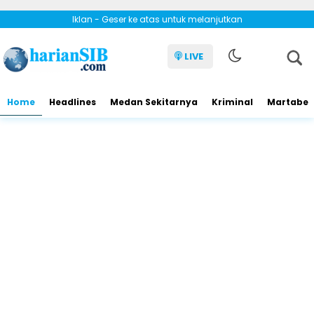
Iklan - Geser ke atas untuk melanjutkan
LIVE
Home
Headlines
Medan Sekitarnya
Kriminal
Martabe