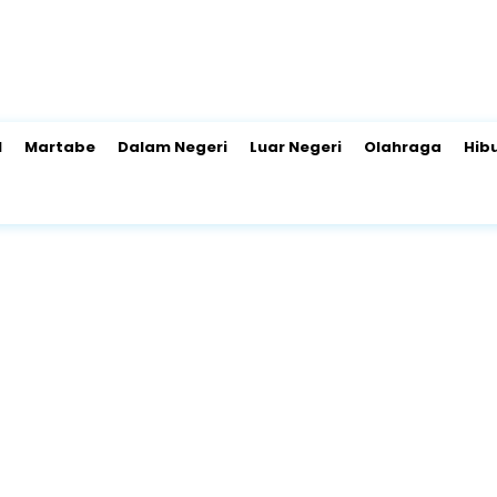
l
Martabe
Dalam Negeri
Luar Negeri
Olahraga
Hib