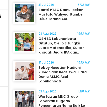
31 Jul 2026
1.713 kali
Santri PTAC Damulipekan
Mustafa Wahyudi Rambe
i
Lulus Taruna AAL
03 Agu 2026
1.583 kali
OSN SD Labuhanbatu
Ditutup, Ciello Situngkir
Juara Matematika, Sultan
Khadafi Juara IPA dan
Timothy Rangkuti Juara IPS
31 Jul 2026
1.530 kali
Bobby Nasution Hadiahi
Rumah dan Beasiswa Juara
Dunia ASMC Asal
Labuhanbatu
03 Agu 2026
1.161 kali
Wartawan MNC Group
Laporkan Dugaan
Pencemaran Nama Baik ke