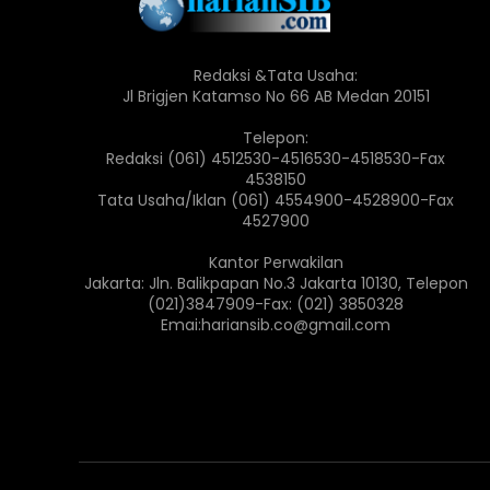
Redaksi &Tata Usaha:
Jl Brigjen Katamso No 66 AB Medan 20151
Telepon:
Redaksi (061) 4512530-4516530-4518530-Fax
4538150
Tata Usaha/Iklan (061) 4554900-4528900-Fax
4527900
Kantor Perwakilan
Jakarta: Jln. Balikpapan No.3 Jakarta 10130, Telepon
(021)3847909-Fax: (021) 3850328
Emai:hariansib.co@gmail.com