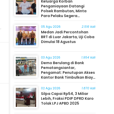
Keluarga Korban
Penganiayaan Datangi
Polsek Rambutan, Minta
Para Pelaku Segera
Ditangkap
05 Agu 2026
2.516 kali
Medan Jadi Percontohan
BRT di Luar Jakarta, Uji Coba
Dimulai 18 Agustus
03 Agu 2026
1.954 kali
Demo Berulang di Bank
Pematangsiantar,
Pengamat: Penutupan Akses
Kantor Bank Timbulkan Biaya
Ekonomi bagi Masyarakat
02 Agu 2026
1.870 kali
Silpa Capai Rp54, 3 Miliar
Lebih, Fraksi PDIP DPRD Karo
Tolak LPJ APBD 2025