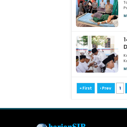
To
P
K
M
1
D
K
K
k
M
« First
‹ Prev
1