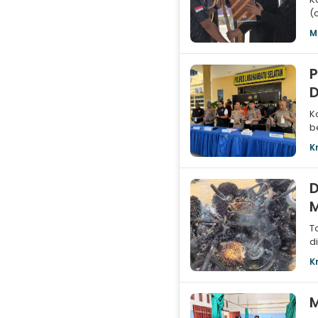
(
d
M
P
D
K
b
o
K
D
T
d
d
K