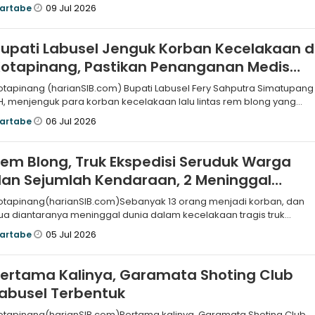
ugaan tindak p
09 Jul 2026
artabe
upati Labusel Jenguk Korban Kecelakaan d
otapinang, Pastikan Penanganan Medis
erjalan Optimal
pinang (harianSIB.com) Bupati Labusel Fery Sahputra Simatupang
H, menjenguk para korban kecelakaan lalu lintas rem blong yang
edang m
06 Jul 2026
artabe
em Blong, Truk Ekspedisi Seruduk Warga
an Sejumlah Kendaraan, 2 Meninggal
unia, Belasan Luka-luka
otapinang(harianSIB.com)Sebanyak 13 orang menjadi korban, dan
ua diantaranya meninggal dunia dalam kecelakaan tragis truk
kspedisi Mitsub
05 Jul 2026
artabe
ertama Kalinya, Garamata Shoting Club
abusel Terbentuk
otapinang(harianSIB.com)Pertama kalinya, Garamata Shoting Club