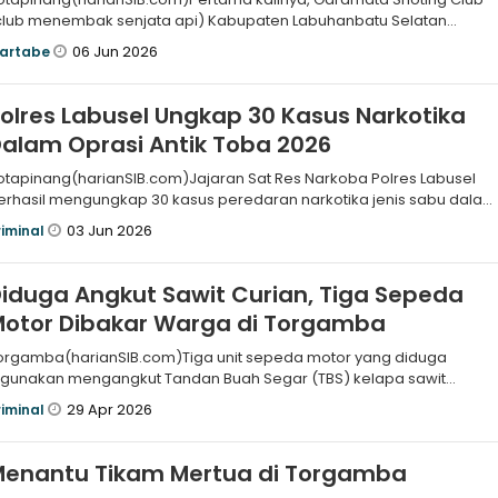
club menembak senjata api) Kabupaten Labuhanbatu Selatan
iterbentuk. Pengu
06 Jun 2026
artabe
olres Labusel Ungkap 30 Kasus Narkotika
alam Oprasi Antik Toba 2026
otapinang(harianSIB.com)Jajaran Sat Res Narkoba Polres Labusel
erhasil mengungkap 30 kasus peredaran narkotika jenis sabu dalam
perasi An
03 Jun 2026
riminal
iduga Angkut Sawit Curian, Tiga Sepeda
Motor Dibakar Warga di Torgamba
orgamba(harianSIB.com)Tiga unit sepeda motor yang diduga
igunakan mengangkut Tandan Buah Segar (TBS) kelapa sawit
ibakar warga di Afdelin
29 Apr 2026
riminal
Menantu Tikam Mertua di Torgamba