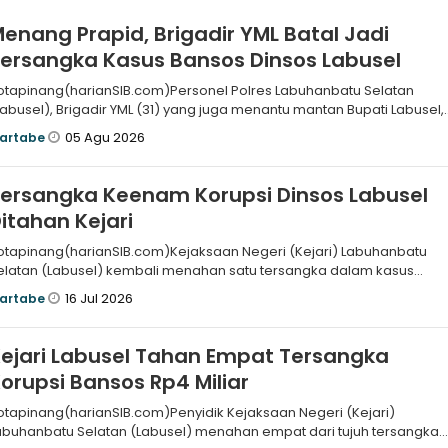
enang Prapid, Brigadir YML Batal Jadi
ersangka Kasus Bansos Dinsos Labusel
otapinang(harianSIB.com)Personel Polres Labuhanbatu Selatan
Labusel), Brigadir YML (31) yang juga menantu mantan Bupati Labusel,
 Edimin
05 Agu 2026
artabe
ersangka Keenam Korupsi Dinsos Labusel
itahan Kejari
otapinang(harianSIB.com)Kejaksaan Negeri (Kejari) Labuhanbatu
elatan (Labusel) kembali menahan satu tersangka dalam kasus
ugaan korupsi d
16 Jul 2026
artabe
ejari Labusel Tahan Empat Tersangka
orupsi Bansos Rp4 Miliar
otapinang(harianSIB.com)Penyidik Kejaksaan Negeri (Kejari)
abuhanbatu Selatan (Labusel) menahan empat dari tujuh tersangka