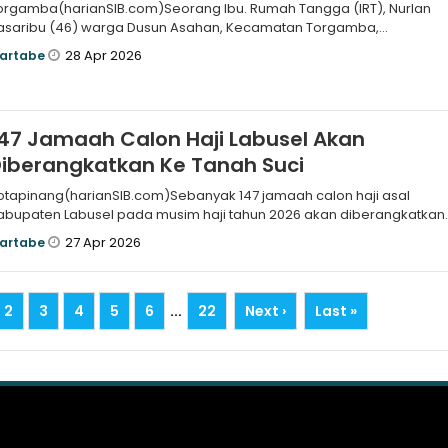
rgamba(harianSIB.com)Seorang Ibu. Rumah Tangga (IRT), Nurlan
asaribu (46) warga Dusun Asahan, Kecamatan Torgamba,
abupaten Labusel,
28 Apr 2026
artabe
47 Jamaah Calon Haji Labusel Akan
iberangkatkan Ke Tanah Suci
otapinang(harianSIB.com)Sebanyak 147 jamaah calon haji asal
abupaten Labusel pada musim haji tahun 2026 akan diberangkatkan
e Tanah Suci
27 Apr 2026
artabe
2
3
4
5
6
...
22
Next ›
Last »