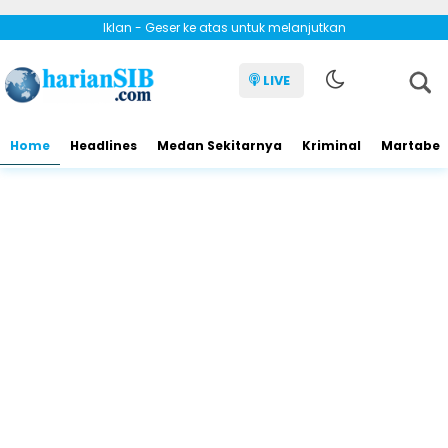
Iklan - Geser ke atas untuk melanjutkan
LIVE
Home
Headlines
Medan Sekitarnya
Kriminal
Martabe