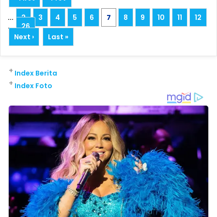
...
2
3
4
5
6
7
8
9
10
11
12
...
26
Next ›
Last »
+
Index Berita
+
Index Foto