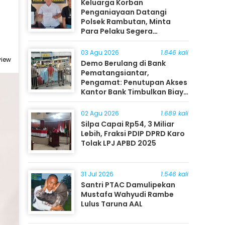
Keluarga Korban
Penganiayaan Datangi
Polsek Rambutan, Minta
Para Pelaku Segera
Ditangkap
03 Agu 2026
1.846 kali
view
Demo Berulang di Bank
Pematangsiantar,
Pengamat: Penutupan Akses
Kantor Bank Timbulkan Biaya
Ekonomi bagi Masyarakat
02 Agu 2026
1.689 kali
Silpa Capai Rp54, 3 Miliar
Lebih, Fraksi PDIP DPRD Karo
Tolak LPJ APBD 2025
31 Jul 2026
1.546 kali
Santri PTAC Damulipekan
Mustafa Wahyudi Rambe
Lulus Taruna AAL