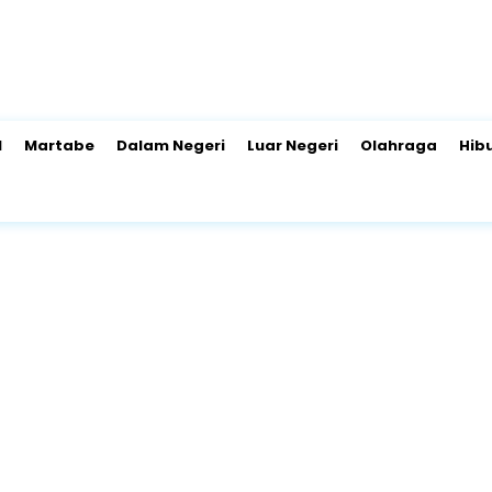
l
Martabe
Dalam Negeri
Luar Negeri
Olahraga
Hib