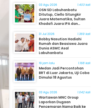
03 Agu 2026
1.403 kali
OSN SD Labuhanbatu
Ditutup, Ciello Situngkir
Juara Matematika, Sultan
Khadafi Juara IPA dan
Timothy Rangkuti Juara IPS
31 Jul 2026
1.369 kali
Bobby Nasution Hadiahi
Rumah dan Beasiswa Juara
Dunia ASMC Asal
Labuhanbatu
19 jam lalu
1.168 kali
Medan Jadi Percontohan
BRT di Luar Jakarta, Uji Coba
Dimulai 18 Agustus
03 Agu 2026
1.042 kali
Wartawan MNC Group
Laporkan Dugaan
Pencemaran Nama Baik ke