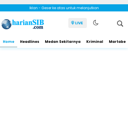
Iklan - Geser ke atas untuk melanjutkan
LIVE
Home
Headlines
Medan Sekitarnya
Kriminal
Martabe