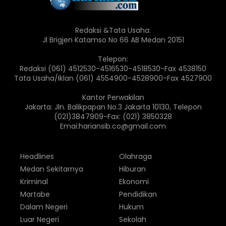
Redaksi &Tata Usaha:
Jl Brigjen Katamso No 66 AB Medan 20151
Telepon:
Redaksi (061) 4512530-4516530-4518530-Fax 4538150
Tata Usaha/Iklan (061) 4554900-4528900-Fax 4527900
Kantor Perwakilan
Jakarta: Jln. Balikpapan No.3 Jakarta 10130, Telepon
(021)3847909-Fax: (021) 3850328
Emai:hariansib.co@gmail.com
Headlines
Olahraga
Medan Sekitarnya
Hiburan
Kriminal
Ekonomi
Martabe
Pendidikan
Dalam Negeri
Hukum
Luar Negeri
Sekolah