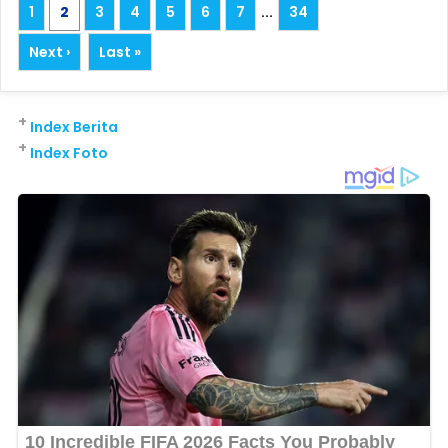
1
2
3
4
5
6
7
...
34
Next ›
Last »
+
Index Berita
+
Index Foto