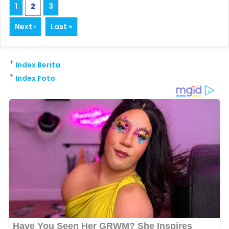
1
2
3
Next ›
Last »
+
Index Berita
+
Index Foto