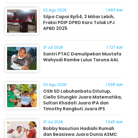
Masyarakat
02 Agu 2026
1.883 kali
Silpa Capai Rp54, 3 Miliar Lebih,
Fraksi PDIP DPRD Karo Tolak LPJ
APBD 2025
31 Jul 2026
1.727 kali
Santri PTAC Damulipekan Mustafa
Wahyudi Rambe Lulus Taruna AAL
03 Agu 2026
1.598 kali
OSN SD Labuhanbatu Ditutup,
Ciello Situngkir Juara Matematika,
Sultan Khadafi Juara IPA dan
Timothy Rangkuti Juara IPS
31 Jul 2026
1.545 kali
Bobby Nasution Hadiahi Rumah
dan Beasiswa Juara Dunia ASMC