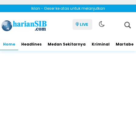
Iklan - Geser ke atas untuk melanjutkan
LIVE
Home
Headlines
Medan Sekitarnya
Kriminal
Martabe