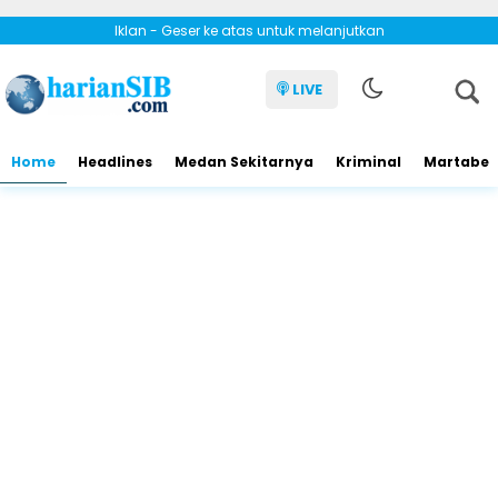
Iklan - Geser ke atas untuk melanjutkan
LIVE
Home
Headlines
Medan Sekitarnya
Kriminal
Martabe