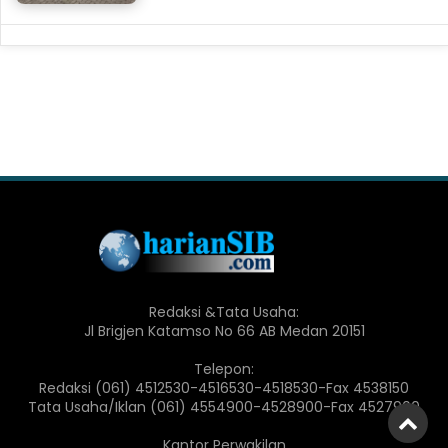
Redaksi &Tata Usaha:
Jl Brigjen Katamso No 66 AB Medan 20151
Telepon:
Redaksi (061) 4512530-4516530-4518530-Fax 4538150
Tata Usaha/Iklan (061) 4554900-4528900-Fax 4527900
Kantor Perwakilan