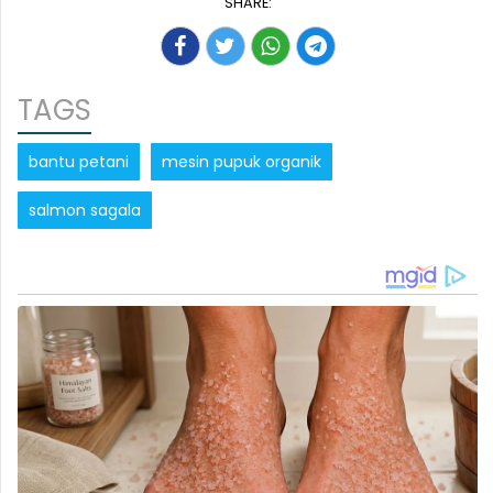
SHARE:
TAGS
bantu petani
mesin pupuk organik
salmon sagala