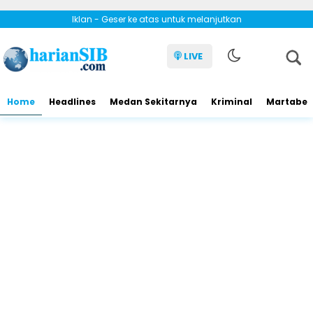
Iklan - Geser ke atas untuk melanjutkan
LIVE
Home
Headlines
Medan Sekitarnya
Kriminal
Martabe