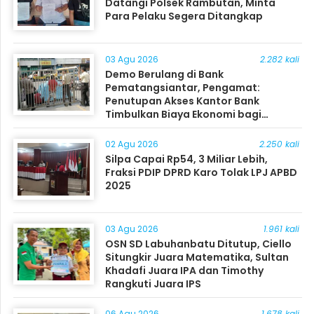
Datangi Polsek Rambutan, Minta
Para Pelaku Segera Ditangkap
03 Agu 2026
2.282 kali
Demo Berulang di Bank
Pematangsiantar, Pengamat:
Penutupan Akses Kantor Bank
Timbulkan Biaya Ekonomi bagi
Masyarakat
02 Agu 2026
2.250 kali
Silpa Capai Rp54, 3 Miliar Lebih,
Fraksi PDIP DPRD Karo Tolak LPJ APBD
2025
03 Agu 2026
1.961 kali
OSN SD Labuhanbatu Ditutup, Ciello
Situngkir Juara Matematika, Sultan
Khadafi Juara IPA dan Timothy
Rangkuti Juara IPS
06 Agu 2026
1.678 kali