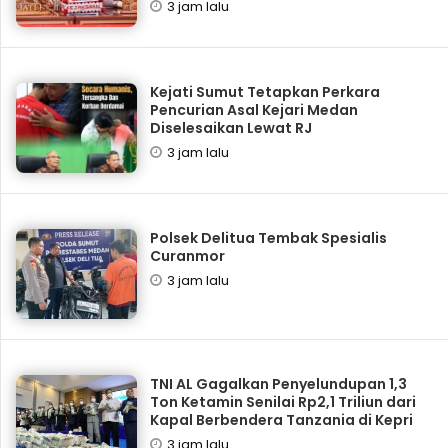
3 jam lalu
Kejati Sumut Tetapkan Perkara
Pencurian Asal Kejari Medan
Diselesaikan Lewat RJ
3 jam lalu
Polsek Delitua Tembak Spesialis
Curanmor
3 jam lalu
TNI AL Gagalkan Penyelundupan 1,3
Ton Ketamin Senilai Rp2,1 Triliun dari
Kapal Berbendera Tanzania di Kepri
3 jam lalu