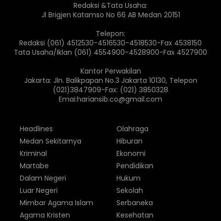
Redaksi &Tata Usaha:
Jl Brigjen Katamso No 66 AB Medan 20151
Telepon:
Redaksi (061) 4512530-4516530-4518530-Fax 4538150
Tata Usaha/Iklan (061) 4554900-4528900-Fax 4527900
Kantor Perwakilan
Jakarta: Jln. Balikpapan No.3 Jakarta 10130, Telepon
(021)3847909-Fax: (021) 3850328
Emai:hariansib.co@gmail.com
Headlines
Olahraga
Medan Sekitarnya
Hiburan
Kriminal
Ekonomi
Martabe
Pendidikan
Dalam Negeri
Hukum
Luar Negeri
Sekolah
Mimbar Agama Islam
Serbaneka
Agama Kristen
Kesehatan