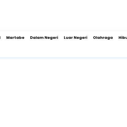
l
Martabe
Dalam Negeri
Luar Negeri
Olahraga
Hib