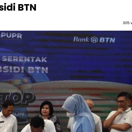
idi BTN
305 