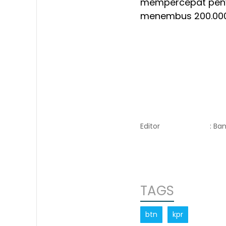
mempercepat penya
menembus 200.000 
Editor
: Ba
TAGS
btn
kpr