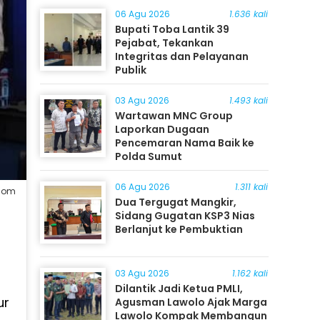
06 Agu 2026
1.636 kali
Bupati Toba Lantik 39
Pejabat, Tekankan
Integritas dan Pelayanan
Publik
03 Agu 2026
1.493 kali
Wartawan MNC Group
Laporkan Dugaan
Pencemaran Nama Baik ke
Polda Sumut
06 Agu 2026
1.311 kali
.com
Dua Tergugat Mangkir,
Sidang Gugatan KSP3 Nias
Berlanjut ke Pembuktian
03 Agu 2026
1.162 kali
Dilantik Jadi Ketua PMLI,
ur
Agusman Lawolo Ajak Marga
Lawolo Kompak Membangun