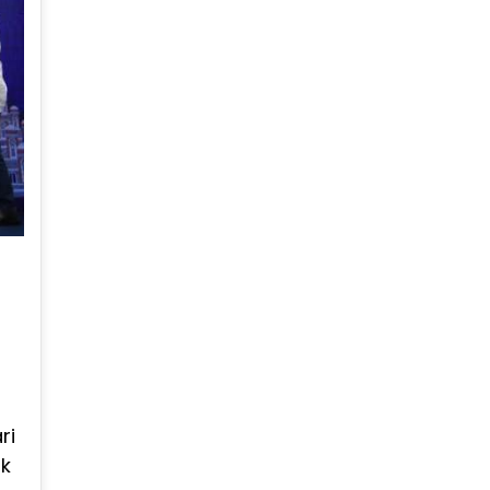
ri
uk