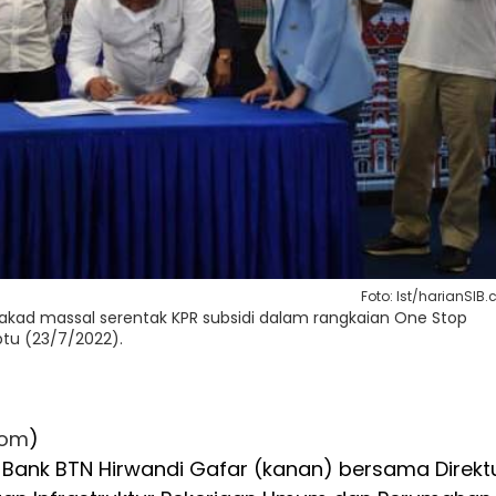
Foto: Ist/harianSIB
ad massal serentak KPR subsidi dalam rangkaian One Stop
abtu (23/7/2022).
com
)
 Bank BTN Hirwandi Gafar (kanan) bersama Direkt