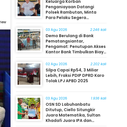
Keluarga Korban
Penganiayaan Datangi
Polsek Rambutan, Minta
Para Pelaku Segera
view
Ditangkap
03 Agu 2026
2.246 kali
Demo Berulang di Bank
Pematangsiantar,
Pengamat: Penutupan Akses
Kantor Bank Timbulkan Biaya
Ekonomi bagi Masyarakat
02 Agu 2026
2.202 kali
Silpa Capai Rp54, 3 Miliar
Lebih, Fraksi PDIP DPRD Karo
Tolak LPJ APBD 2025
03 Agu 2026
1.936 kali
OSN SD Labuhanbatu
Ditutup, Ciello Situngkir
Juara Matematika, Sultan
Khadafi Juara IPA dan
Timothy Rangkuti Juara IPS