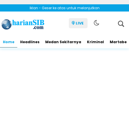
Iklan - Geser ke atas untuk melanjutkan
LIVE
Home
Headlines
Medan Sekitarnya
Kriminal
Martabe