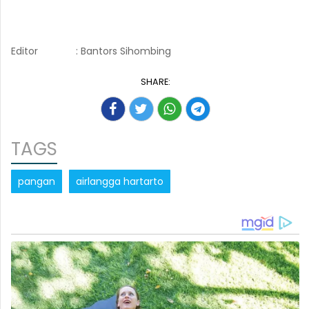
Editor
: Bantors Sihombing
SHARE:
TAGS
pangan
airlangga hartarto