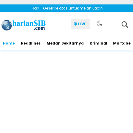
Iklan - Geser ke atas untuk melanjutkan
LIVE
Home
Headlines
Medan Sekitarnya
Kriminal
Martabe