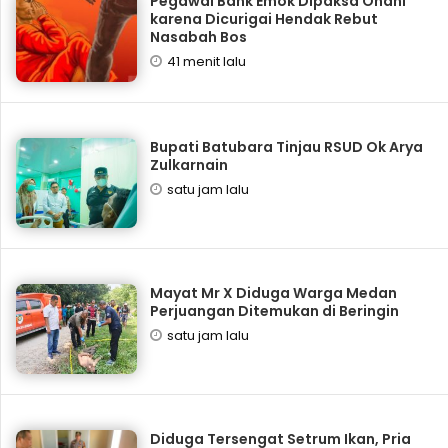
Pegawai Bank Emok Dipaksa Onani
karena Dicurigai Hendak Rebut
Nasabah Bos
41 menit lalu
Bupati Batubara Tinjau RSUD Ok Arya
Zulkarnain
satu jam lalu
Mayat Mr X Diduga Warga Medan
Perjuangan Ditemukan di Beringin
satu jam lalu
Diduga Tersengat Setrum Ikan, Pria