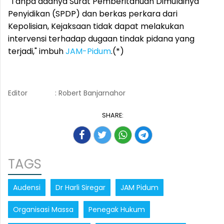
"Tanpa adanya Surat Pemberitahuan Dimulainya
Penyidikan (SPDP) dan berkas perkara dari
Kepolisian, Kejaksaan tidak dapat melakukan
intervensi terhadap dugaan tindak pidana yang
terjadi," imbuh
JAM-Pidum
.(*)
Editor
: Robert Banjarnahor
SHARE:
TAGS
Audensi
Dr Harli Siregar
JAM Pidum
Organisasi Massa
Penegak Hukum