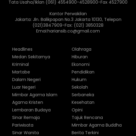
Tata Usaha/Iklan (061) 4554900-4528900-Fax 4527900
Kantor Perwakilan
Jakarta: Jln. Balikpapan No.3 Jakarta 10130, Telepon
(021)3847909-Fax: (021) 3850328
Emai:hariansib.co@gmail.com
Headlines
Olahraga
Medan Sekitarnya
Hiburan
Kriminal
Ekonomi
Martabe
Pendidikan
Dalam Negeri
Hukum
Luar Negeri
Sekolah
Mimbar Agama Islam
Serbaneka
Agama Kristen
Kesehatan
Lembaran Budaya
Opini
Sinar Remaja
Tajuk Rencana
Pariwisata
Mimbar Agama Buddha
Sinar Wanita
Berita Terkini