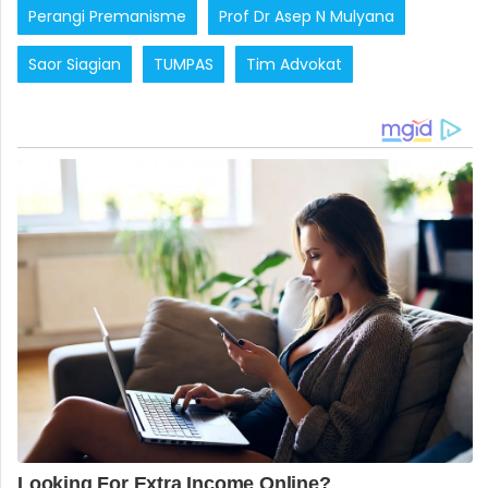
Perangi Premanisme
Prof Dr Asep N Mulyana
Saor Siagian
TUMPAS
Tim Advokat