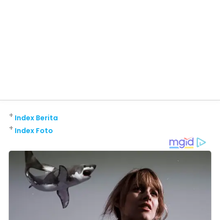
+
Index Berita
+
Index Foto