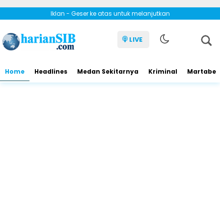
Iklan - Geser ke atas untuk melanjutkan
LIVE
Home
Headlines
Medan Sekitarnya
Kriminal
Martabe