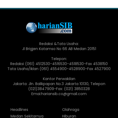
Redaksi &Tata Usaha:
Jl Brigjen Katamso No 66 AB Medan 20151
Telepon:
Redaksi (061) 4512530-4516530-4518530-Fax 4538150
Tata Usaha/Iklan (061) 4554900-4528900-Fax 4527900
Kantor Perwakilan
Jakarta: Jln. Balikpapan No.3 Jakarta 10130, Telepon
(021)3847909-Fax: (021) 3850328
Emai:hariansib.co@gmail.com
Headlines
Olahraga
Medan Sekitarnya
Hiburan