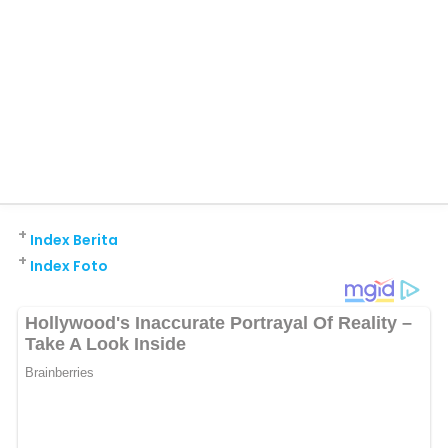
+
Index Berita
+
Index Foto