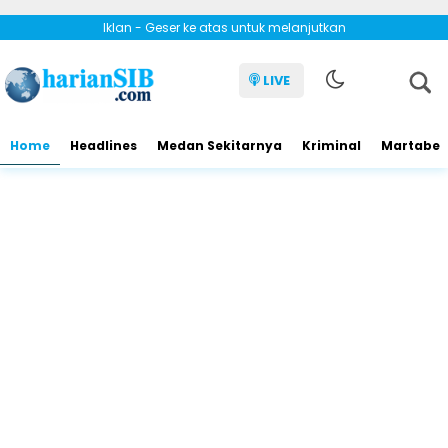
Iklan - Geser ke atas untuk melanjutkan
LIVE
Home
Headlines
Medan Sekitarnya
Kriminal
Martabe