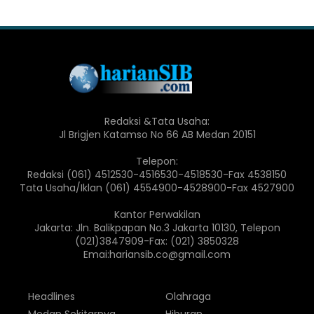
Redaksi &Tata Usaha:
Jl Brigjen Katamso No 66 AB Medan 20151
Telepon:
Redaksi (061) 4512530-4516530-4518530-Fax 4538150
Tata Usaha/Iklan (061) 4554900-4528900-Fax 4527900
Kantor Perwakilan
Jakarta: Jln. Balikpapan No.3 Jakarta 10130, Telepon
(021)3847909-Fax: (021) 3850328
Emai:hariansib.co@gmail.com
Headlines
Olahraga