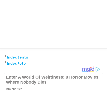
+
Index Berita
+
Index Foto