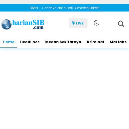
Iklan - Geser ke atas untuk melanjutkan
LIVE
Home
Headlines
Medan Sekitarnya
Kriminal
Martabe