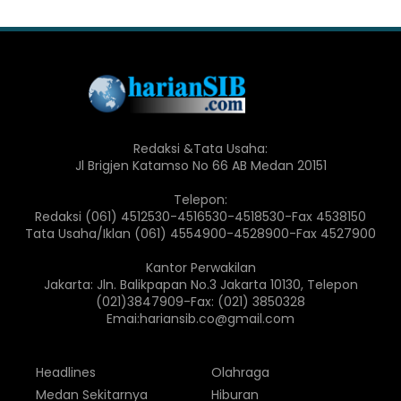
Redaksi &Tata Usaha:
Jl Brigjen Katamso No 66 AB Medan 20151
Telepon:
Redaksi (061) 4512530-4516530-4518530-Fax 4538150
Tata Usaha/Iklan (061) 4554900-4528900-Fax 4527900
Kantor Perwakilan
Jakarta: Jln. Balikpapan No.3 Jakarta 10130, Telepon
(021)3847909-Fax: (021) 3850328
Emai:hariansib.co@gmail.com
Headlines
Olahraga
Medan Sekitarnya
Hiburan