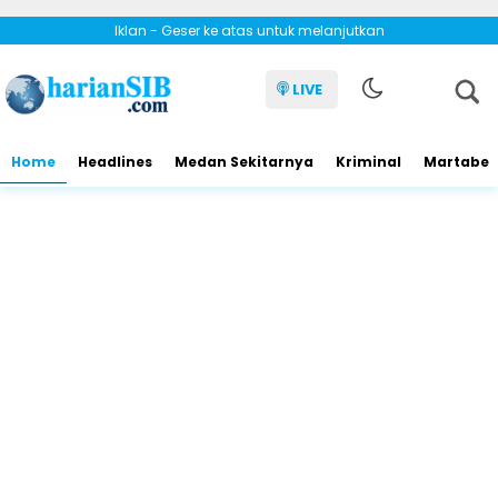
Iklan - Geser ke atas untuk melanjutkan
LIVE
Home
Headlines
Medan Sekitarnya
Kriminal
Martabe