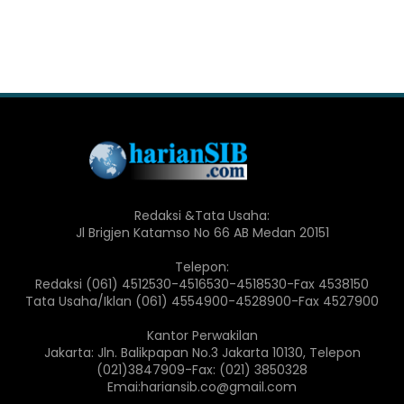
Redaksi &Tata Usaha:
Jl Brigjen Katamso No 66 AB Medan 20151
Telepon:
Redaksi (061) 4512530-4516530-4518530-Fax 4538150
Tata Usaha/Iklan (061) 4554900-4528900-Fax 4527900
Kantor Perwakilan
Jakarta: Jln. Balikpapan No.3 Jakarta 10130, Telepon
(021)3847909-Fax: (021) 3850328
Emai:hariansib.co@gmail.com