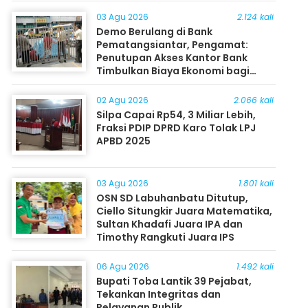
03 Agu 2026
2.124 kali
Demo Berulang di Bank
Pematangsiantar, Pengamat:
Penutupan Akses Kantor Bank
Timbulkan Biaya Ekonomi bagi
Masyarakat
02 Agu 2026
2.066 kali
Silpa Capai Rp54, 3 Miliar Lebih,
Fraksi PDIP DPRD Karo Tolak LPJ
APBD 2025
03 Agu 2026
1.801 kali
OSN SD Labuhanbatu Ditutup,
Ciello Situngkir Juara Matematika,
Sultan Khadafi Juara IPA dan
Timothy Rangkuti Juara IPS
06 Agu 2026
1.492 kali
Bupati Toba Lantik 39 Pejabat,
Tekankan Integritas dan
Pelayanan Publik