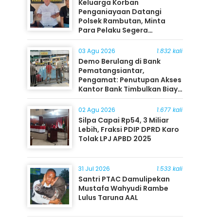
Keluarga Korban
Penganiayaan Datangi
Polsek Rambutan, Minta
Para Pelaku Segera
Ditangkap
03 Agu 2026
1.832 kali
Demo Berulang di Bank
Pematangsiantar,
Pengamat: Penutupan Akses
Kantor Bank Timbulkan Biaya
Ekonomi bagi Masyarakat
02 Agu 2026
1.677 kali
Silpa Capai Rp54, 3 Miliar
Lebih, Fraksi PDIP DPRD Karo
Tolak LPJ APBD 2025
31 Jul 2026
1.533 kali
Santri PTAC Damulipekan
Mustafa Wahyudi Rambe
Lulus Taruna AAL