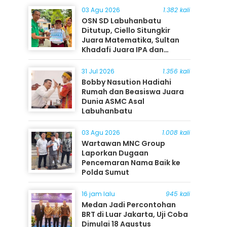
03 Agu 2026
1.382 kali
OSN SD Labuhanbatu
Ditutup, Ciello Situngkir
Juara Matematika, Sultan
Khadafi Juara IPA dan
Timothy Rangkuti Juara IPS
31 Jul 2026
1.356 kali
Bobby Nasution Hadiahi
Rumah dan Beasiswa Juara
Dunia ASMC Asal
Labuhanbatu
03 Agu 2026
1.008 kali
Wartawan MNC Group
Laporkan Dugaan
Pencemaran Nama Baik ke
Polda Sumut
16 jam lalu
945 kali
Medan Jadi Percontohan
BRT di Luar Jakarta, Uji Coba
Dimulai 18 Agustus