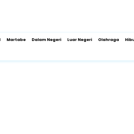
l
Martabe
Dalam Negeri
Luar Negeri
Olahraga
Hib