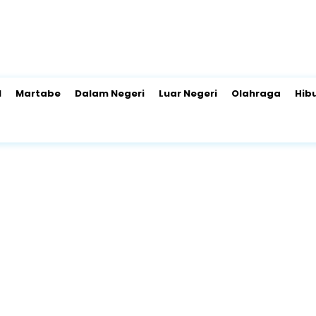
l
Martabe
Dalam Negeri
Luar Negeri
Olahraga
Hib