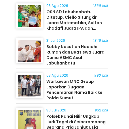
03 Agu 2026
1.369 kali
OSN SD Labuhanbatu
Ditutup, Ciello Situngkir
Juara Matematika, Sultan
Khadafi Juara IPA dan
Timothy Rangkuti Juara IPS
31 Jul 2026
1.346 kali
Bobby Nasution Hadiahi
Rumah dan Beasiswa Juara
Dunia ASMC Asal
Labuhanbatu
03 Agu 2026
990 kali
Wartawan MNC Group
Laporkan Dugaan
Pencemaran Nama Baik ke
Polda Sumut
30 Jul 2026
932 kali
Polsek Panai Hilir Ungkap
Judi Togel di Seiberombang,
Seorang Pria Lanjut Usia