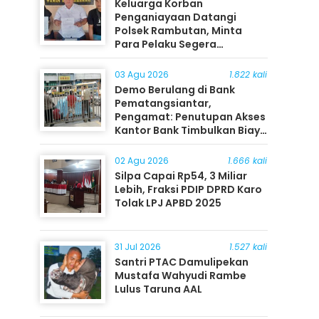
Keluarga Korban
Penganiayaan Datangi
Polsek Rambutan, Minta
Para Pelaku Segera
Ditangkap
03 Agu 2026
1.822 kali
Demo Berulang di Bank
Pematangsiantar,
Pengamat: Penutupan Akses
Kantor Bank Timbulkan Biaya
Ekonomi bagi Masyarakat
02 Agu 2026
1.666 kali
Silpa Capai Rp54, 3 Miliar
Lebih, Fraksi PDIP DPRD Karo
Tolak LPJ APBD 2025
31 Jul 2026
1.527 kali
Santri PTAC Damulipekan
Mustafa Wahyudi Rambe
Lulus Taruna AAL