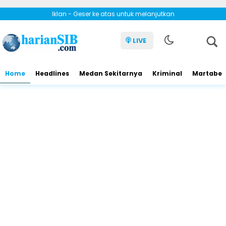
Iklan - Geser ke atas untuk melanjutkan
LIVE
Home
Headlines
Medan Sekitarnya
Kriminal
Martabe