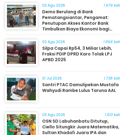
03 Agu 2026
1.979 kali
Demo Berulang di Bank
Pematangsiantar, Pengamat:
Penutupan Akses Kantor Bank
Timbulkan Biaya Ekonomi bagi
Masyarakat
02 Agu 2026
1.894 kali
Silpa Capai Rp54, 3 Miliar Lebih,
Fraksi PDIP DPRD Karo Tolak LPJ
APBD 2025
31 Jul 2026
1.738 kali
Santri PTAC Damulipekan Mustafa
Wahyudi Rambe Lulus Taruna AAL
03 Agu 2026
1.613 kali
OSN SD Labuhanbatu Ditutup,
Ciello Situngkir Juara Matematika,
Sultan Khadafi Juara IPA dan