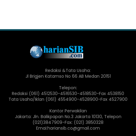
Redaksi &Tata Usaha:
Jl Brigjen Katamso No 66 AB Medan 20151
Telepon:
Redaksi (061) 4512530-4516530-4518530-Fax 4538150
Tata Usaha/Iklan (061) 4554900-4528900-Fax 4527900
Kantor Perwakilan
Jakarta: Jln. Balikpapan No.3 Jakarta 10130, Telepon
(021)3847909-Fax: (021) 3850328
Emai:hariansib.co@gmail.com