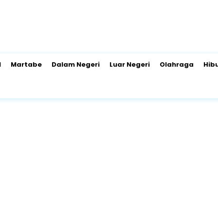
l
Martabe
Dalam Negeri
Luar Negeri
Olahraga
Hib