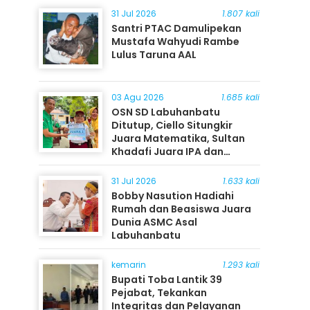
31 Jul 2026
1.807 kali
Santri PTAC Damulipekan
Mustafa Wahyudi Rambe
Lulus Taruna AAL
03 Agu 2026
1.685 kali
OSN SD Labuhanbatu
Ditutup, Ciello Situngkir
Juara Matematika, Sultan
Khadafi Juara IPA dan
Timothy Rangkuti Juara IPS
31 Jul 2026
1.633 kali
Bobby Nasution Hadiahi
Rumah dan Beasiswa Juara
Dunia ASMC Asal
Labuhanbatu
kemarin
1.293 kali
Bupati Toba Lantik 39
Pejabat, Tekankan
Integritas dan Pelayanan