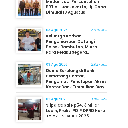
Medan Jadi Percontohan
BRT di Luar Jakarta, Uji Coba
Dimulai 18 Agustus
03 Agu 2026
2.679 kali
Keluarga Korban
Penganiayaan Datangi
Polsek Rambutan, Minta
Para Pelaku Segera
Ditangkap
03 Agu 2026
2.027 kali
Demo Berulang di Bank
Pematangsiantar,
Pengamat: Penutupan Akses
Kantor Bank Timbulkan Biaya
Ekonomi bagi Masyarakat
02 Agu 2026
1.953 kali
Silpa Capai Rp54, 3 Miliar
Lebih, Fraksi PDIP DPRD Karo
Tolak LPJ APBD 2025