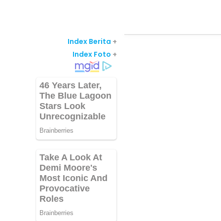
Index Berita
+
Index Foto
+