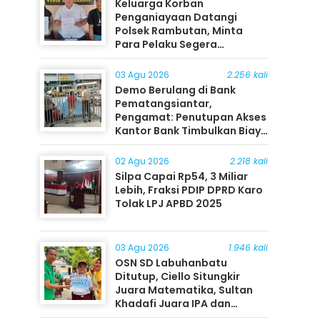
Keluarga Korban
Penganiayaan Datangi
Polsek Rambutan, Minta
Para Pelaku Segera
Ditangkap
03 Agu 2026
2.256 kali
Demo Berulang di Bank
Pematangsiantar,
Pengamat: Penutupan Akses
Kantor Bank Timbulkan Biaya
Ekonomi bagi Masyarakat
02 Agu 2026
2.218 kali
Silpa Capai Rp54, 3 Miliar
Lebih, Fraksi PDIP DPRD Karo
Tolak LPJ APBD 2025
03 Agu 2026
1.946 kali
OSN SD Labuhanbatu
Ditutup, Ciello Situngkir
Juara Matematika, Sultan
Khadafi Juara IPA dan
Timothy Rangkuti Juara IPS