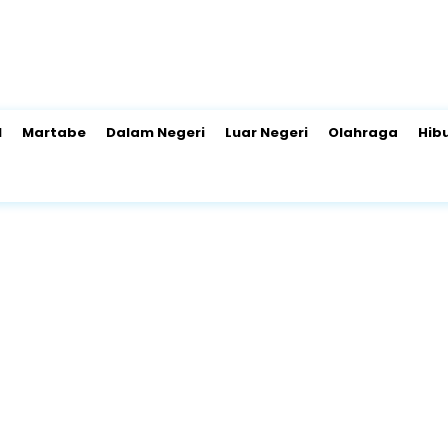
l
Martabe
Dalam Negeri
Luar Negeri
Olahraga
Hib