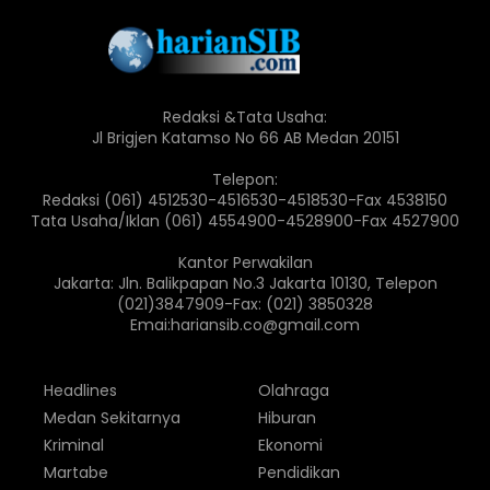
Redaksi &Tata Usaha:
Jl Brigjen Katamso No 66 AB Medan 20151
Telepon:
Redaksi (061) 4512530-4516530-4518530-Fax 4538150
Tata Usaha/Iklan (061) 4554900-4528900-Fax 4527900
Kantor Perwakilan
Jakarta: Jln. Balikpapan No.3 Jakarta 10130, Telepon
(021)3847909-Fax: (021) 3850328
Emai:hariansib.co@gmail.com
Headlines
Olahraga
Medan Sekitarnya
Hiburan
Kriminal
Ekonomi
Martabe
Pendidikan