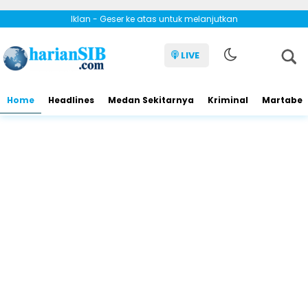
Iklan - Geser ke atas untuk melanjutkan
LIVE
Home
Headlines
Medan Sekitarnya
Kriminal
Martabe