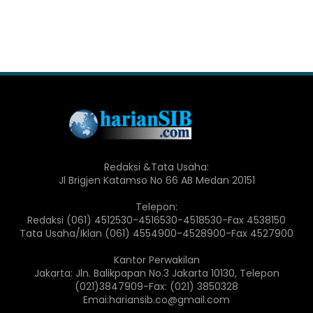
Redaksi &Tata Usaha:
Jl Brigjen Katamso No 66 AB Medan 20151
Telepon:
Redaksi (061) 4512530-4516530-4518530-Fax 4538150
Tata Usaha/Iklan (061) 4554900-4528900-Fax 4527900
Kantor Perwakilan
Jakarta: Jln. Balikpapan No.3 Jakarta 10130, Telepon
(021)3847909-Fax: (021) 3850328
Emai:hariansib.co@gmail.com