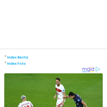
+
Index Berita
+
Index Foto