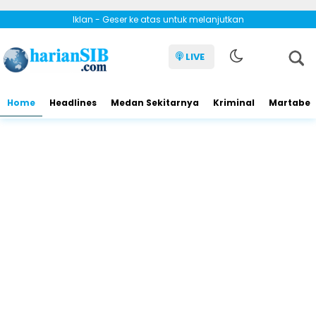
Iklan - Geser ke atas untuk melanjutkan
LIVE
Home
Headlines
Medan Sekitarnya
Kriminal
Martabe