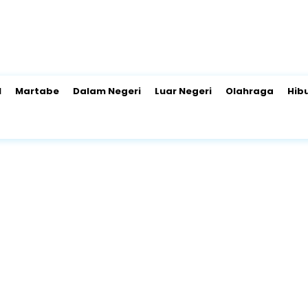
l
Martabe
Dalam Negeri
Luar Negeri
Olahraga
Hib