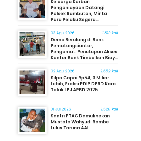
Keluarga Korban
Penganiayaan Datangi
Polsek Rambutan, Minta
Para Pelaku Segera
Ditangkap
03 Agu 2026
1.813 kali
Demo Berulang di Bank
Pematangsiantar,
Pengamat: Penutupan Akses
Kantor Bank Timbulkan Biaya
Ekonomi bagi Masyarakat
02 Agu 2026
1.652 kali
Silpa Capai Rp54, 3 Miliar
Lebih, Fraksi PDIP DPRD Karo
Tolak LPJ APBD 2025
31 Jul 2026
1.520 kali
Santri PTAC Damulipekan
Mustafa Wahyudi Rambe
Lulus Taruna AAL