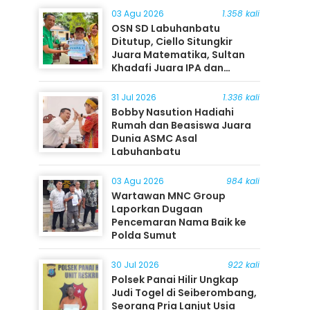
03 Agu 2026
1.358 kali
OSN SD Labuhanbatu
Ditutup, Ciello Situngkir
Juara Matematika, Sultan
Khadafi Juara IPA dan
Timothy Rangkuti Juara IPS
31 Jul 2026
1.336 kali
Bobby Nasution Hadiahi
Rumah dan Beasiswa Juara
Dunia ASMC Asal
Labuhanbatu
03 Agu 2026
984 kali
Wartawan MNC Group
Laporkan Dugaan
Pencemaran Nama Baik ke
Polda Sumut
30 Jul 2026
922 kali
Polsek Panai Hilir Ungkap
Judi Togel di Seiberombang,
Seorang Pria Lanjut Usia