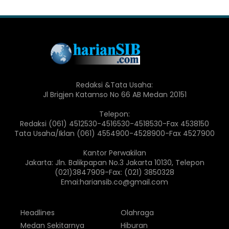
Redaksi &Tata Usaha:
Jl Brigjen Katamso No 66 AB Medan 20151
Telepon:
Redaksi (061) 4512530-4516530-4518530-Fax 4538150
Tata Usaha/Iklan (061) 4554900-4528900-Fax 4527900
Kantor Perwakilan
Jakarta: Jln. Balikpapan No.3 Jakarta 10130, Telepon
(021)3847909-Fax: (021) 3850328
Emai:hariansib.co@gmail.com
Headlines
Olahraga
Medan Sekitarnya
Hiburan