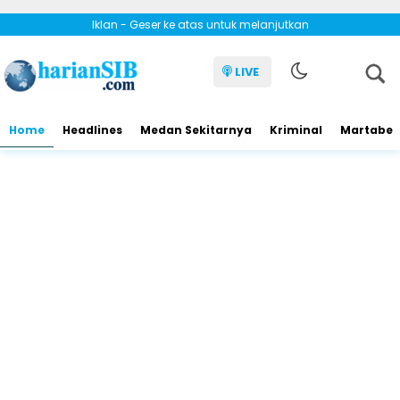
Iklan - Geser ke atas untuk melanjutkan
LIVE
Home
Headlines
Medan Sekitarnya
Kriminal
Martabe