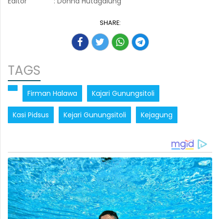
Editor
: Donna Hutagalung
SHARE:
TAGS
Firman Halawa
Kajari Gunungsitoli
Kasi Pidsus
Kejari Gunungsitoli
Kejagung