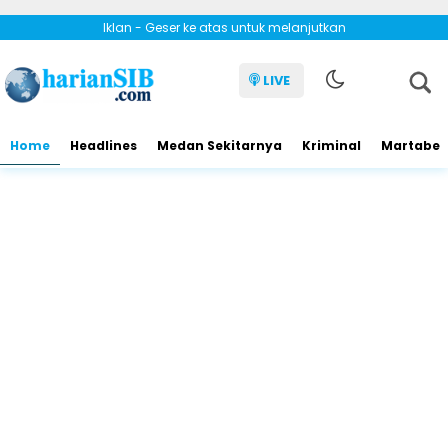
Iklan - Geser ke atas untuk melanjutkan
LIVE
Home
Headlines
Medan Sekitarnya
Kriminal
Martabe