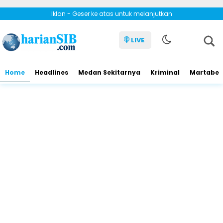
Iklan - Geser ke atas untuk melanjutkan
LIVE
Home
Headlines
Medan Sekitarnya
Kriminal
Martabe