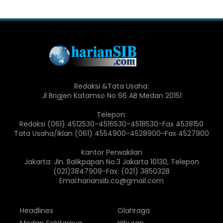
Redaksi &Tata Usaha:
Jl Brigjen Katamso No 66 AB Medan 20151
Telepon:
Redaksi (061) 4512530-4516530-4518530-Fax 4538150
Tata Usaha/Iklan (061) 4554900-4528900-Fax 4527900
Kantor Perwakilan
Jakarta: Jln. Balikpapan No.3 Jakarta 10130, Telepon
(021)3847909-Fax: (021) 3850328
Emai:hariansib.co@gmail.com
Headlines
Olahraga