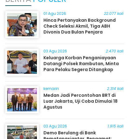
01 Agu 2026
22.077 kali
Hinca Pertanyakan Background
Check Seleksi Akmil, Tiga ABH
Divonis Dua Bulan Penjara
03 Agu 2026
2.470 kali
Keluarga Korban Penganiayaan
Datangi Polsek Rambutan, Minta
Para Pelaku Segera Ditangkap
kemarin
2.314 kali
Medan Jadi Percontohan BRT di
Luar Jakarta, Uji Coba Dimulai 18
Agustus
03 Agu 2026
1.915 kali
Demo Berulang di Bank
Pematangsiantar, Pengamat: