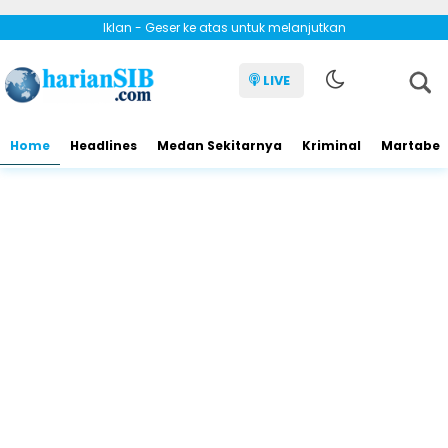
Iklan - Geser ke atas untuk melanjutkan
LIVE
Home
Headlines
Medan Sekitarnya
Kriminal
Martabe