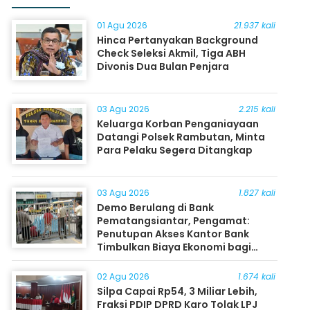
01 Agu 2026
21.937 kali
Hinca Pertanyakan Background
Check Seleksi Akmil, Tiga ABH
Divonis Dua Bulan Penjara
03 Agu 2026
2.215 kali
Keluarga Korban Penganiayaan
Datangi Polsek Rambutan, Minta
Para Pelaku Segera Ditangkap
03 Agu 2026
1.827 kali
Demo Berulang di Bank
Pematangsiantar, Pengamat:
Penutupan Akses Kantor Bank
Timbulkan Biaya Ekonomi bagi
Masyarakat
02 Agu 2026
1.674 kali
Silpa Capai Rp54, 3 Miliar Lebih,
Fraksi PDIP DPRD Karo Tolak LPJ