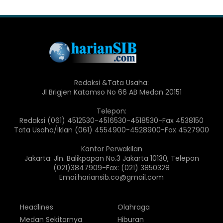
Redaksi &Tata Usaha:
Jl Brigjen Katamso No 66 AB Medan 20151
Telepon:
Redaksi (061) 4512530-4516530-4518530-Fax 4538150
Tata Usaha/Iklan (061) 4554900-4528900-Fax 4527900
Kantor Perwakilan
Jakarta: Jln. Balikpapan No.3 Jakarta 10130, Telepon
(021)3847909-Fax: (021) 3850328
Emai:hariansib.co@gmail.com
Headlines
Olahraga
Medan Sekitarnya
Hiburan