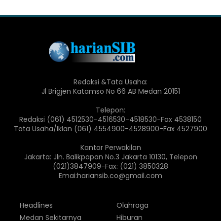
Redaksi &Tata Usaha:
Jl Brigjen Katamso No 66 AB Medan 20151
Telepon:
Redaksi (061) 4512530-4516530-4518530-Fax 4538150
Tata Usaha/Iklan (061) 4554900-4528900-Fax 4527900
Kantor Perwakilan
Jakarta: Jln. Balikpapan No.3 Jakarta 10130, Telepon
(021)3847909-Fax: (021) 3850328
Emai:hariansib.co@gmail.com
Headlines
Olahraga
Medan Sekitarnya
Hiburan