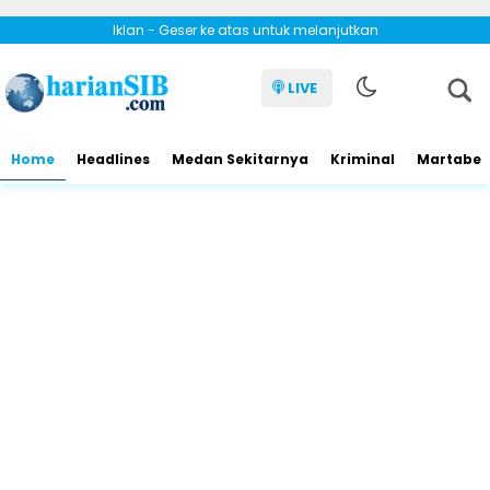
Iklan - Geser ke atas untuk melanjutkan
LIVE
Home
Headlines
Medan Sekitarnya
Kriminal
Martabe