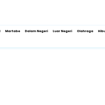
l
Martabe
Dalam Negeri
Luar Negeri
Olahraga
Hib