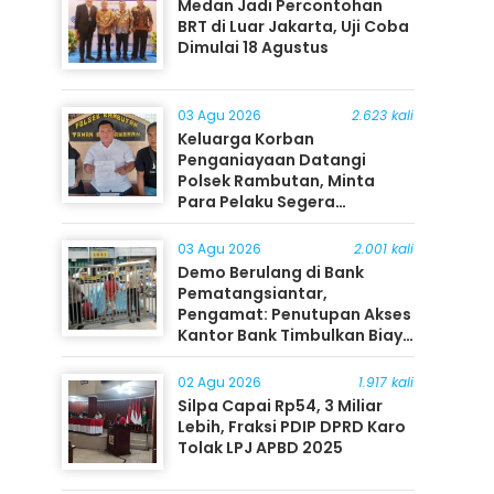
Medan Jadi Percontohan
BRT di Luar Jakarta, Uji Coba
Dimulai 18 Agustus
03 Agu 2026
2.623 kali
Keluarga Korban
Penganiayaan Datangi
Polsek Rambutan, Minta
Para Pelaku Segera
Ditangkap
03 Agu 2026
2.001 kali
Demo Berulang di Bank
Pematangsiantar,
Pengamat: Penutupan Akses
Kantor Bank Timbulkan Biaya
Ekonomi bagi Masyarakat
02 Agu 2026
1.917 kali
Silpa Capai Rp54, 3 Miliar
Lebih, Fraksi PDIP DPRD Karo
Tolak LPJ APBD 2025