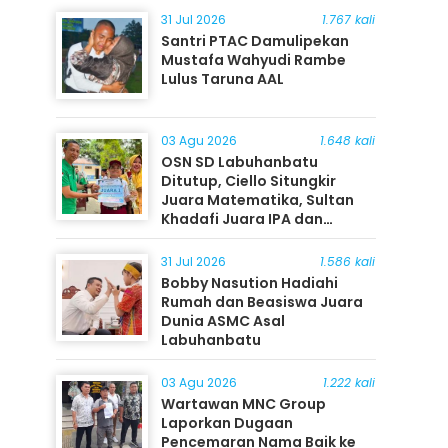
31 Jul 2026
1.767 kali
Santri PTAC Damulipekan
Mustafa Wahyudi Rambe
Lulus Taruna AAL
03 Agu 2026
1.648 kali
OSN SD Labuhanbatu
Ditutup, Ciello Situngkir
Juara Matematika, Sultan
Khadafi Juara IPA dan
Timothy Rangkuti Juara IPS
31 Jul 2026
1.586 kali
Bobby Nasution Hadiahi
Rumah dan Beasiswa Juara
Dunia ASMC Asal
Labuhanbatu
03 Agu 2026
1.222 kali
Wartawan MNC Group
Laporkan Dugaan
Pencemaran Nama Baik ke